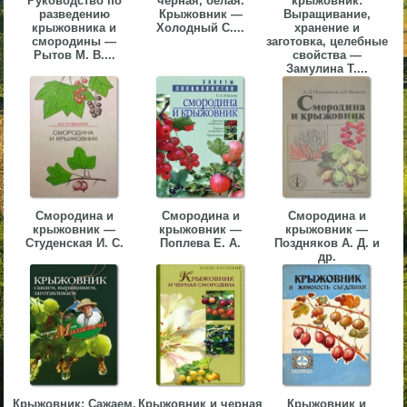
Руководство по
черная, белая.
крыжовник:
разведению
Крыжовник —
Выращивание,
▼
крыжовника и
Холодный С....
хранение и
смородины —
заготовка, целебные
▼
Рытов М. В....
свойства —
Замулина Т....
▼
Смородина и
Смородина и
Смородина и
крыжовник —
крыжовник —
крыжовник —
Студенская И. С.
Поплева Е. А.
Поздняков А. Д. и
др.
▼
Крыжовник: Сажаем,
Крыжовник и черная
Крыжовник и