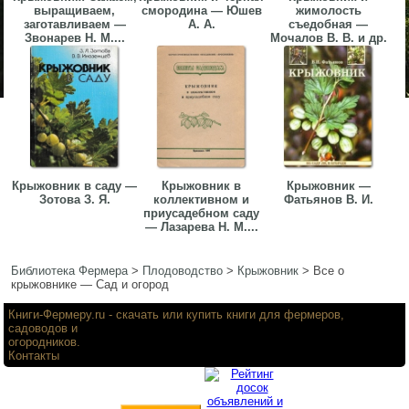
выращиваем,
смородина — Юшев
жимолость
заготавливаем —
А. А.
съедобная —
Звонарев Н. М....
Мочалов В. В. и др.
Крыжовник в саду —
Крыжовник в
Крыжовник —
Зотова З. Я.
коллективном и
Фатьянов В. И.
приусадебном саду
— Лазарева Н. М....
Библиотека Фермера
>
Плодоводство
>
Крыжовник
>
Все о
крыжовнике — Сад и огород
Книги-Фермеру.ru
- скачать или купить книги для фермеров,
садоводов и
огородников.
Контакты