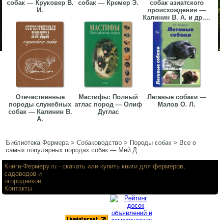
собак — Круковер В.
собак — Кремер Э.
собак азиатского
И.
происхождения —
Калинин В. А. и др....
Отечественные
Мастифы: Полный
Легавые собаки —
породы служебных
атлас пород — Олиф
Малов О. Л.
собак — Калинин В.
Дуглас
А.
Библиотека Фермера
>
Собаководство
>
Породы собак
>
Все о
самых популярных породах собак — Мей Д.
Книги-Фермеру.ru
- скачать или купить книги для фермеров,
садоводов и
огородников.
Контакты