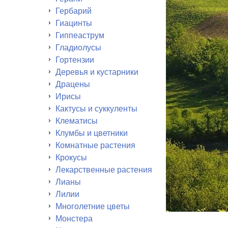
Гербарий
Гиацинты
Гиппеаструм
Гладиолусы
Гортензии
Деревья и кустарники
Драцены
Ирисы
Кактусы и суккуленты
Клематисы
Клумбы и цветники
Комнатные растения
Крокусы
Лекарственные растения
Лианы
Лилии
Многолетние цветы
Монстера