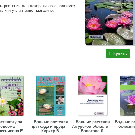
м растения для декоративного водоема»
ть книгу в интернет-магазине.
Купить
астения для
Водные растения
Водные растения
Водные р
водоема —
для сада и пруда —
Амурской области —
Колесник
лесникова Е.
Кирхер В.
Болотова Я.