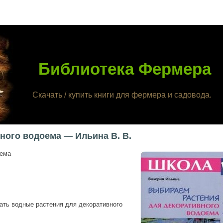
Библиотека Фермера
Скачать / купить книги для фермера и садовода.
ного водоема — Ильина В. В.
оема
рать водные растения для декоративного