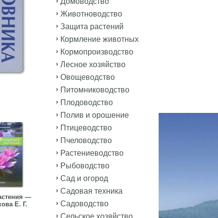
Домоводство
Животноводство
Защита растений
Кормление животных
Кормопроизводство
Лесное хозяйство
Овощеводство
Питомниководство
Плодоводство
Полив и орошение
Птицеводство
Пчеловодство
Растениеводство
Рыбоводство
Сад и огород
Садовая техника
астения —
Садоводство
ова Е. Г.
Сельское хозяйство