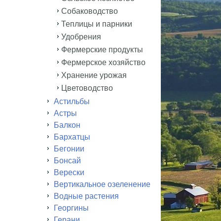
Собаководство
Теплицы и парники
Удобрения
Фермерские продукты
Фермерское хозяйство
Хранение урожая
Цветоводство
Астильбы
Астры
Балкон
Бархатцы
Бегонии
Бонсай
Верески
Вертикальное озеленение
Водные растения
Георгины
Герани