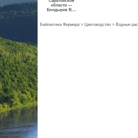
Саратовской
области —
Болдырев В....
Библиотека Фермера
>
Цветоводство
>
Водные рас