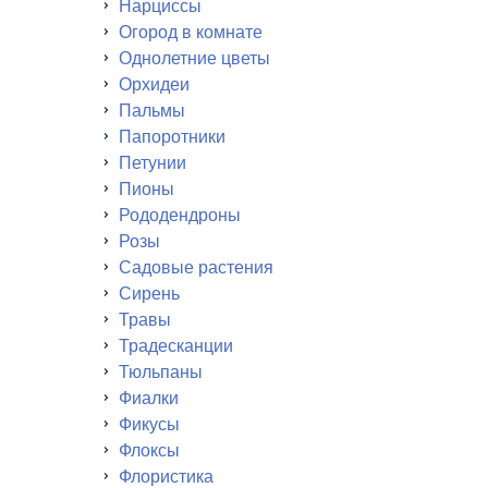
Нарциссы
Огород в комнате
Однолетние цветы
Орхидеи
Пальмы
Папоротники
Петунии
Пионы
Рододендроны
Розы
Садовые растения
Сирень
Травы
Традесканции
Тюльпаны
Фиалки
Фикусы
Флоксы
Флористика