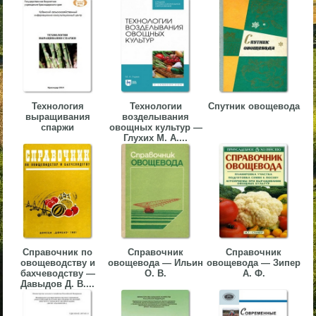
▼
▼
Технология
Технологии
Спутник овощевода
выращивания
возделывания
▼
спаржи
овощных культур —
Глухих М. А....
▼
Справочник по
Справочник
Справочник
овощеводству и
овощевода — Ильин
овощевода — Зипер
бахчеводству —
О. В.
А. Ф.
Давыдов Д. В....