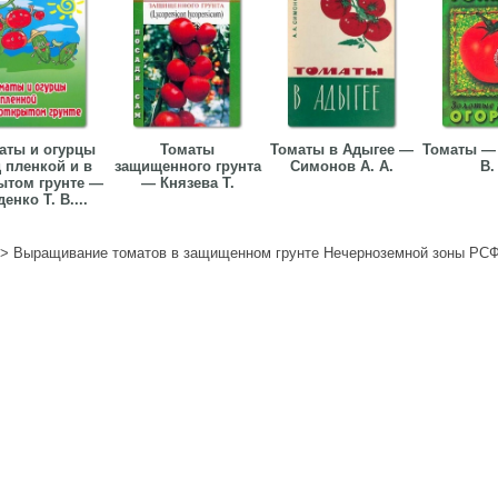
аты и огурцы
Томаты
Томаты в Адыгее —
Томаты —
 пленкой и в
защищенного грунта
Симонов А. А.
В.
ытом грунте —
— Князева Т.
енко Т. В....
>
Выращивание томатов в защищенном грунте Нечерноземной зоны Р