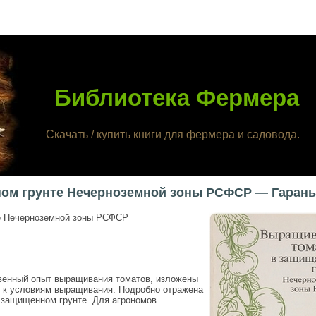
Библиотека Фермера
Скачать / купить книги для фермера и садовода.
ом грунте Нечерноземной зоны РСФСР — Гараньк
е Нечерноземной зоны РСФСР
венный опыт выращивания томатов, изложены
я к условиям выращивания. Подробно отражена
 защищенном грунте. Для агрономов