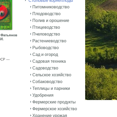
Столовые корнеплоды
Питомниководство
Плодоводство
Полив и орошение
Птицеводство
Пчеловодство
 Фатьянов
 И.
Растениеводство
Рыбоводство
Сад и огород
СФСР —
Садовая техника
Садоводство
Сельское хозяйство
Собаководство
Теплицы и парники
Удобрения
Фермерские продукты
Фермерское хозяйство
Хранение урожая