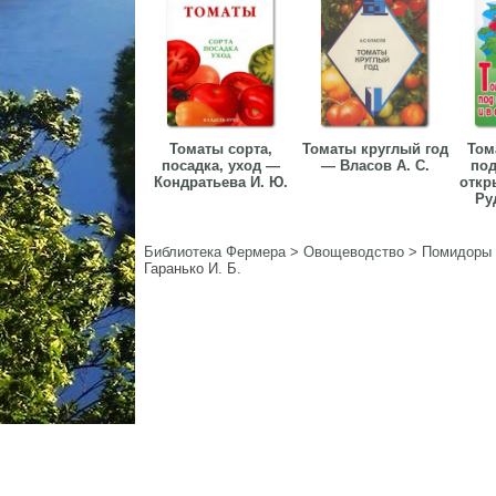
Томаты сорта,
Томаты круглый год
Том
посадка, уход —
— Власов А. С.
под
Кондратьева И. Ю.
откр
Руд
Библиотека Фермера
>
Овощеводство
>
Помидоры
Гаранько И. Б.