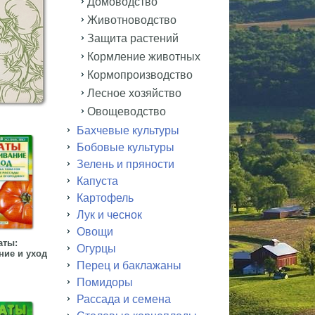
Домоводство
Животноводство
Защита растений
Кормление животных
Кормопроизводство
Лесное хозяйство
Овощеводство
Бахчевые культуры
Бобовые культуры
Зелень и пряности
Капуста
Картофель
Лук и чеснок
Овощи
аты:
Огурцы
ие и уход
Перец и баклажаны
Помидоры
Рассада и семена