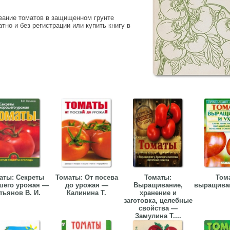
вание томатов в защищенном грунте
но и без регистрации или купить книгу в
аты: Секреты
Томаты: От посева
Томаты:
Том
шего урожая —
до урожая —
Выращивание,
выращиван
тьянов В. И.
Калинина Т.
хранение и
заготовка, целебные
свойства —
Замулина Т....