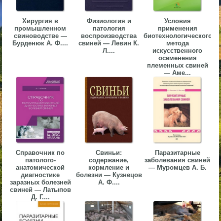
▼
Хирургия в
Физиология и
Условия
промышленном
патология
применения
▼
свиноводстве —
воспроизводства
биотехнологического
Бурденюк А. Ф....
свиней — Левин К.
метода
Л....
искусственного
осеменения
племенных свиней
— Аме...
▼
▼
Справочник по
Свиньи:
Паразитарные
патолого-
содержание,
заболевания свиней
анатомической
кормление и
— Муромцев А. Б.
диагностике
болезни — Кузнецов
заразных болезней
А. Ф....
свиней — Латыпов
Д. Г....