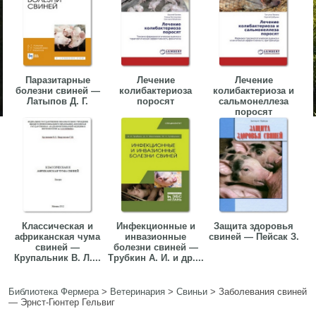
Паразитарные
Лечение
Лечение
болезни свиней —
колибактериоза
колибактериоза и
Латыпов Д. Г.
поросят
сальмонеллеза
поросят
Классическая и
Инфекционные и
Защита здоровья
африканская чума
инвазионные
свиней — Пейсак З.
свиней —
болезни свиней —
Крупальник В. Л....
Трубкин А. И. и др....
Библиотека Фермера
>
Ветеринария
>
Свиньи
>
Заболевания свиней
— Эрнст-Гюнтер Гельвиг