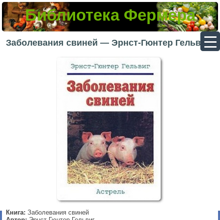
Библиотека Фермера
▼
Заболевания свиней — Эрнст-Гюнтер Гельвиг
▼
▼
▼
Книга:
Заболевания свиней
Автор:
Эрнст-Гюнтер Гельвиг