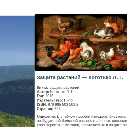
Защита растений — Коготько Л. Г.
Книга:
Защита растений
Автор:
Коготько Л. Г.
Год:
2016
Издательство:
Рипо
ISBN:
978-985-503-583-2
Страниц:
327
Описание:
В учебном пособии изложены биоэколог
возбудителей болезней распространенных сельско
характеристика методов, применяемых в защите ра