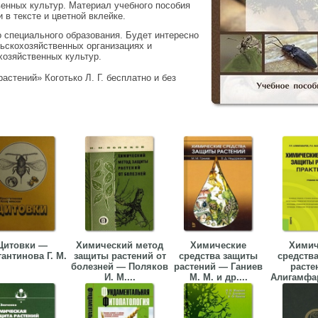
енных культур. Материал учебного пособия
в тексте и цветной вклейке.
 специального образования. Будет интересно
ьскохозяйственных организациях и
озяйственных культур.
астений» Коготько Л. Г. бесплатно и без
Щитовки —
Химический метод
Химические
Химич
антинова Г. М.
защиты растений от
средства защиты
средств
болезней — Поляков
растений — Ганиев
расте
И. М....
М. М. и др....
Алигамфаро