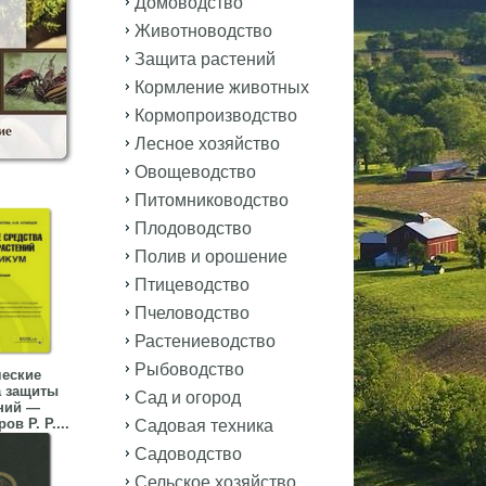
Домоводство
Животноводство
Защита растений
Кормление животных
Кормопроизводство
Лесное хозяйство
Овощеводство
Питомниководство
Плодоводство
Полив и орошение
Птицеводство
Пчеловодство
Растениеводство
Рыбоводство
еские
а защиты
Сад и огород
ний —
в Р. Р....
Садовая техника
Садоводство
Сельское хозяйство