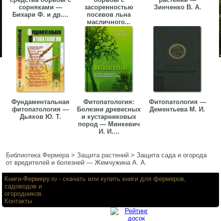
сорняками —
засоренностью
Зинченко В. А.
Бихари Ф. и др....
посевов льна
масличного...
Фундаментальная
Фитопатология:
Фитопатология —
фитопатология —
Болезни древесных
Дементьева М. И.
Дьяков Ю. Т.
и кустарниковых
пород — Минкевич
И. И....
Библиотека Фермера
>
Защита растений
>
Защита сада и огорода
от вредителей и болезней — Жемчужина А. А.
Книги-Фермеру.ru
- скачать или купить книги для фермеров,
садоводов и
огородников.
Контакты