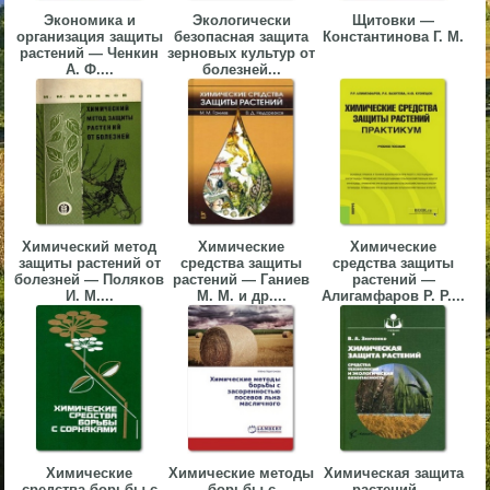
Экономика и
Экологически
Щитовки —
▼
организация защиты
безопасная защита
Константинова Г. М.
растений — Ченкин
зерновых культур от
▼
А. Ф....
болезней...
▼
Химический метод
Химические
Химические
защиты растений от
средства защиты
средства защиты
болезней — Поляков
растений — Ганиев
растений —
И. М....
М. М. и др....
Алигамфаров Р. Р....
▼
Химические
Химические методы
Химическая защита
средства борьбы с
борьбы с
растений —