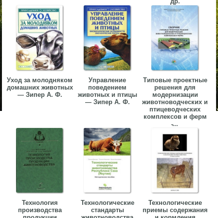
др.
Уход за молодняком
Управление
Типовые проектные
домашних животных
поведением
решения для
— Зипер А. Ф.
животных и птицы
модернизации
— Зипер А. Ф.
животноводческих и
птицеводческих
комплексов и ферм
̵...
Технология
Технологические
Технологические
производства
стандарты
приемы содержания
продукции
животноводства
и кормления