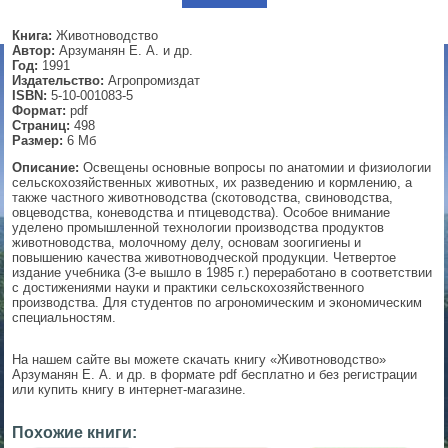
▼
Книга:
Животноводство
Автор:
Арзуманян Е. А. и др.
Год:
1991
Издательство:
Агропромиздат
ISBN:
5-10-001083-5
▼
Формат:
pdf
Страниц:
498
Размер:
6 Мб
Описание:
Освещены основные вопросы по анатомии и физиологии
сельскохозяйственных животных, их разведению и кормлению, а
▼
также частного животноводства (скотоводства, свиноводства,
овцеводства, коневодства и птицеводства). Особое внимание
уделено промышленной технологии производства продуктов
животноводства, молочному делу, основам зоогигиены и
повышению качества животноводческой продукции. Четвертое
▼
издание учебника (3-е вышло в 1985 г.) переработано в соответствии
с достижениями науки и практики сельскохозяйственного
производства. Для студентов по агрономическим и экономическим
специальностям.
На нашем сайте вы можете скачать книгу «Животноводство»
Арзуманян Е. А. и др. в формате pdf бесплатно и без регистрации
или купить книгу в интернет-магазине.
Похожие книги: