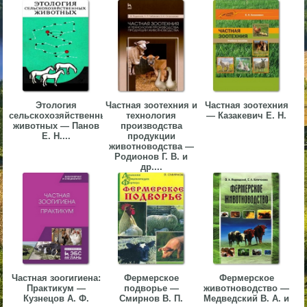
▼
▼
Этология
Частная зоотехния и
Частная зоотехния
сельскохозяйственных
технология
— Казакевич Е. Н.
▼
животных — Панов
производства
Е. Н....
продукции
животноводства —
Родионов Г. В. и
др....
▼
Частная зоогигиена:
Фермерское
Фермерское
Практикум —
подворье —
животноводство —
Кузнецов А. Ф.
Смирнов В. П.
Медведский В. А. и