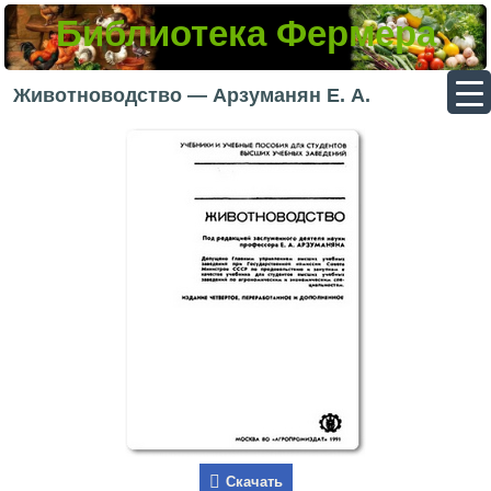
Библиотека Фермера
▼
Животноводство — Арзуманян Е. А.
▼
▼
▼
Скачать