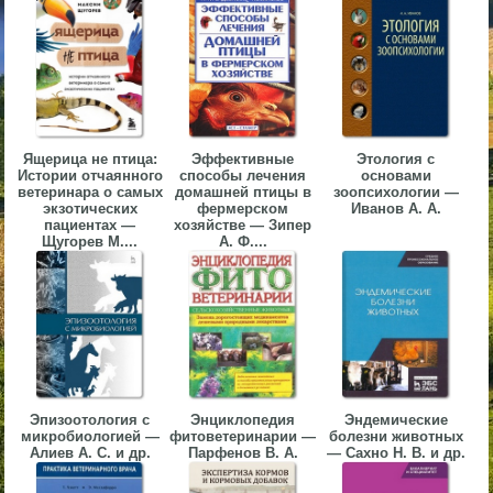
▼
▼
Ящерица не птица:
Эффективные
Этология с
Истории отчаянного
способы лечения
основами
ветеринара о самых
домашней птицы в
зоопсихологии —
▼
экзотических
фермерском
Иванов А. А.
пациентах —
хозяйстве — Зипер
Щугорев М....
А. Ф....
▼
Эпизоотология с
Энциклопедия
Эндемические
микробиологией —
фитоветеринарии —
болезни животных
Алиев А. С. и др.
Парфенов В. А.
— Сахно Н. В. и др.