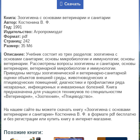
Скачать
▼
Книга:
Зоогигиена с основами ветеринарии и санитарии
Автор:
Костюнина В. Ф.
Год:
1991
Издательство:
Агропромиздат
▼
Формат:
pdf
Страниц:
242
Размер:
35 Мб
Описание:
Учебник состоит из трех разделов: зоогигиена с
▼
основами санитарии; основы микробиологии и иммунологии; основы
ветеринарии. Рассмотрены вопросы зоогигиены и санитарии, основы
ветеринарии, ветеринарной микробиологии и иммунологии.
Приведены методы зоогигиенической и ветеринарно-санитарной
оценки объектов внешней среды, животноводческих и
птицеводческих помещений; диагностики и профилактики ряда
▼
незаразных, инфекционных и инвазионных болезней. Книга
предназначена для учащихся техникумов по специальностям
«Ветеринарня», «Зоотехния», «Птицеводство».
На нашем сайте вы можете скачать книгу «Зоогигиена с основами
ветеринарии и санитарии» Костюнина В. Ф. в формате pdf бесплатно
и без регистрации или купить книгу в интернет-магазине.
Похожие книги: