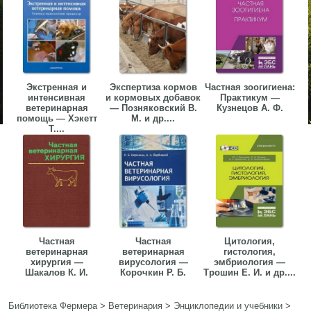
Экстренная и
Экспертиза кормов
Частная зоогигиена:
интенсивная
и кормовых добавок
Практикум —
ветеринарная
— Позняковский В.
Кузнецов А. Ф.
помощь — Хэкетт
М. и др....
Т....
Частная
Частная
Цитология,
ветеринарная
ветеринарная
гистология,
хирургия —
вирусология —
эмбриология —
Шакалов К. И.
Корочкин Р. Б.
Трошин Е. И. и др....
Библиотека Фермера
>
Ветеринария
>
Энциклопедии и учебники
>