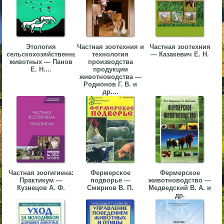
▼
▼
Этология
Частная зоотехния и
Частная зоотехния
сельскохозяйственных
технология
— Казакевич Е. Н.
животных — Панов
производства
Е. Н....
продукции
животноводства —
Родионов Г. В. и
▼
др....
▼
Частная зоогигиена:
Фермерское
Фермерское
Практикум —
подворье —
животноводство —
Кузнецов А. Ф.
Смирнов В. П.
Медведский В. А. и
др.