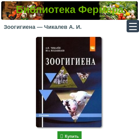
Библиотека Фермера
▼
Зоогигиена — Чикалев А. И.
▼
▼
▼
Купить