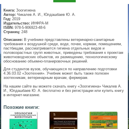
▼
Книга:
Зоогигиена
Автор:
Чикалев А. И., Юлдашбаев Ю. А.
Год:
2019
Издательство:
ИНФРА-М
ISBN:
978-5-906923-48-6
▼
Страниц:
248
Описание:
В учебнике представлены ветеринарно-санитарные
требования к воздушной среде, воде, почве, кормам, помещениям,
пастбищам, рассматривается гигиена отдельных видов и
половозрастных групп животных, приведены требования к проектам
▼
животноводческих объектов, их размещению, технологическому
обоснованию объемно-планировочных решений.
Для студентов вузов, обучающихся по направлению подготовки
4.36.03.02 «Зоотехния». Учебник может быть также полезен
▼
зоотехникам, ветеринарным врачам, фермерам.
На нашем сайте вы можете скачать книгу «Зоогигиена» Чикалев А.
И., Юлдашбаев Ю. А. бесплатно и без регистрации или купить книгу
в интернет-магазине.
Похожие книги: