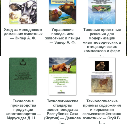
Уход за молодняком
Управление
Типовые проектные
домашних животных
поведением
решения для
— Зипер А. Ф.
животных и птицы
модернизации
— Зипер А. Ф.
животноводческих и
птицеводческих
комплексов и ферм
̵...
Технология
Технологические
Технологические
производства
стандарты
приемы содержания
продукции
животноводства
и кормления
животноводства —
Республики Саха
сельскохозяйственных
Мурусидзе Д. Н....
(Якутия) — Даянова
животных — Огуй В.
Г....
Г....