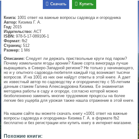
Скачать
Купить
▼
Книга:
1001 ответ на важные вопросы садовода и огородника
Автор:
Кизима Г. А.
Год:
2015
Издательство:
АСТ
▼
ISBN:
978-5-17-089106-1
Формат:
fb2
Страниц:
512
Размер:
1 Мб
▼
Описание:
Следует ли держать приствольные круги под паром?
Почему измельчали ягоды аронии? Какие сорта винограда лучше
выращивать в Северо-Западной регионе? Не только у начинающего,
но и у опытного садовода-любителя каждый год возникает тысячи
вопросов. И на 1001 из них они найдут ответы в этой книге. А дает
их известный автор по садоводству и огородничеству с 55-летним
▼
дачным стажем Галина Александровна Кизима. Ее знаменитая
методика работы в саду и огороде, согласно которой можно
безболезненно заменить многие трудоемкие процессы на более
легкие без ущерба для урожая также нашла отражение в этой книге.
На нашем сайте вы можете скачать книгу «1001 ответ на важные
вопросы садовода и огородника» Кизима Г. А. в формате fb2
бесплатно и без регистрации или купить книгу в интернет-магазине.
Похожие книги: