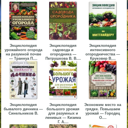
▼
▼
Энциклопедия
Энциклопедия
Энциклопедия
урожайного огорода
садовода и
интенсивного
▼
на разумной почве
огородника —
огородничества —
— Траннуа П....
Петрушкова В. В....
Круковер В....
▼
Энциклопедия
Энциклопедия
Экономим место на
бывалого дачника —
большого урожая
грядке. Повышаем
Синельников В.
для разумных и
урожай — Городец
ленивых — Кизима
О....
Г. А....