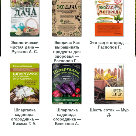
Экологически
Экодача: Как
Эко сад и огород —
чистая дача —
выращивать
Распопов Г.
Русаков А. С.
продукты для
здоровья —
Распопов Г....
Шпаргалка
Шпаргалка
Шесть соток — Мур
садовода-
садовода-
Д.
огородника —
огородника —
Кизима Г. А.
Белякова А.