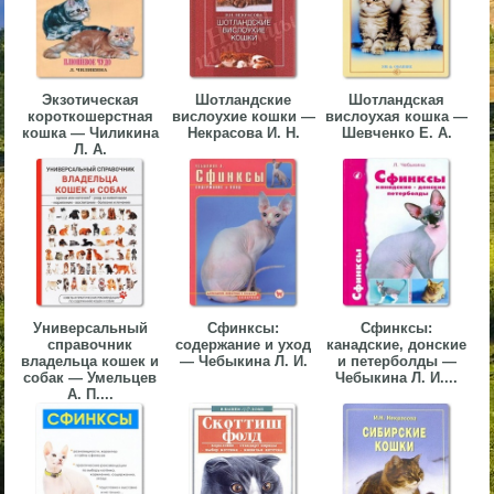
▼
▼
Экзотическая
Шотландские
Шотландская
короткошерстная
вислоухие кошки —
вислоухая кошка —
кошка — Чиликина
Некрасова И. Н.
Шевченко Е. А.
Л. А.
▼
Универсальный
Сфинксы:
Сфинксы:
▼
справочник
содержание и уход
канадские, донские
владельца кошек и
— Чебыкина Л. И.
и петерболды —
собак — Умельцев
Чебыкина Л. И....
А. П....