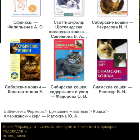
Сфинксы —
Скоттиш-фолд:
Сибирские кошки —
Филипьечев А. О.
Шотландская
Некрасова И. Н.
вислоухая кошка —
Савенкова В. А....
Сибирские кошки —
Сибирская кошка:
Сиамские кошки —
Константинова Е.
содержание и уход
Ревокур В. И.
— Федорова О. В.
Библиотека Фермера
>
Домашние животные
>
Кошки
>
Американский керл — Матюхина Ю. А.
Книги-Фермеру.ru
- скачать или купить книги для фермеров,
садоводов и
огородников.