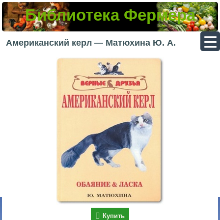
Библиотека Фермера
▼
Американский керл — Матюхина Ю. А.
▼
▼
▼
Купить