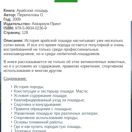
▼
Книга:
Арабская лошадь
Автор:
Перепелова О.
Год:
2009
Издательство:
Аквариум-Принт
ISBN:
978-5-9934-0236-9
▼
Страниц:
128
Описание:
История арабской лошади насчитывает уже несколько
сотен веков. И все это время порода остается популярной и очень
востребованной не только среди профессиональных
коннозаводчиков, но и среди любителей-лошадников.
▼
В книге рассказывается не только об этих великолепных животных,
но и о условиях их содержания, правилах кормления, спортивном
использовании и многом другом.
Содержание:
▼
История породы;
Конституция и экстерьер лошади. Масти;
Условия содержания лошади;
Квалифицированный уход за лошадью;
Седловка и взнуздывание;
Правила обращения с лошадью;
Управление лошадью при различных аллюрах;
Спортивное использование породы;
Основы племенной работы;
Где и как купить породистую лошадь;
Здоровье лошади.