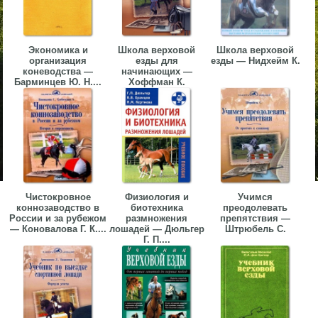
Экономика и
Школа верховой
Школа верховой
организация
езды для
езды — Нидхейм К.
коневодства —
начинающих —
Барминцев Ю. Н....
Хоффман К.
Чистокровное
Физиология и
Учимся
коннозаводство в
биотехника
преодолевать
России и за рубежом
размножения
препятствия —
— Коновалова Г. К....
лошадей — Дюльгер
Штрюбель С.
Г. П....