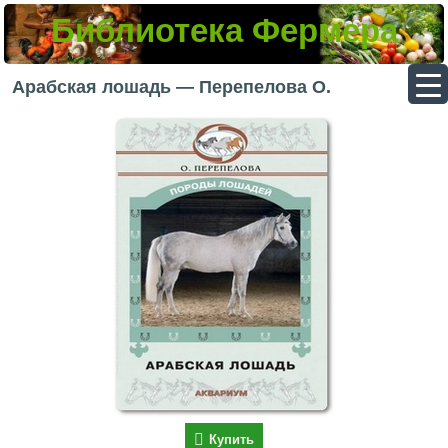
Библиотека Фермера
▼
Арабская лошадь — Перепелова О.
▼
▼
▼
Купить