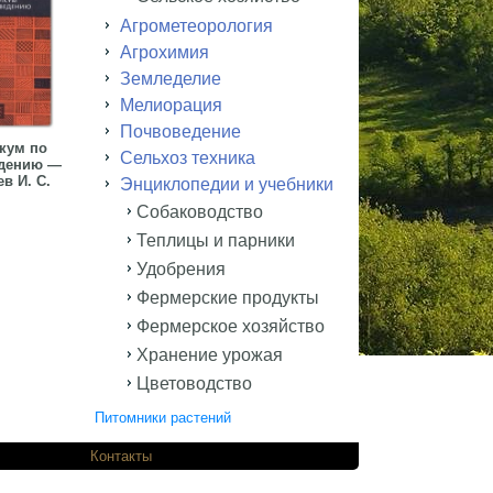
Агрометеорология
Агрохимия
Земледелие
Мелиорация
Почвоведение
кум по
Сельхоз техника
дению —
в И. С.
Энциклопедии и учебники
Собаководство
Теплицы и парники
Удобрения
Фермерские продукты
Фермерское хозяйство
Хранение урожая
Цветоводство
Питомники растений
одников.
Контакты