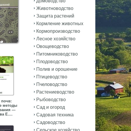
Домоводство
Животноводство
Защита растений
Кормление животных
Кормопроизводство
Лесное хозяйство
Овощеводство
Питомниководство
Плодоводство
Полив и орошение
Птицеводство
Пчеловодство
Растениеводство
Рыбоводство
 почв:
е методы
Сад и огород
вания —
а Е....
Садовая техника
Садоводство
Сельское хозяйство