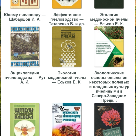
▼
Юному пчеловоду —
Эффективное
Этология
▼
Шабаршов И. А.
пчеловодство —
медоносной пчелы
Татаренко В. и др.
— Еськов Е. К.
▼
Энциклопедия
Экология
Экологические
пчеловодства — Рут
медоносной пчелы
основы опыления
А. И.
— Еськов Е. К.
некоторых полевых
и плодовых культур
▼
пчелиными в
Северо-Западном
Предк...