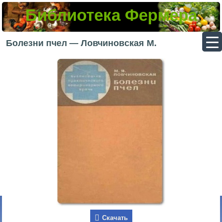
Библиотека Фермера
▼
Болезни пчел — Ловчиновская М.
▼
▼
▼
Скачать