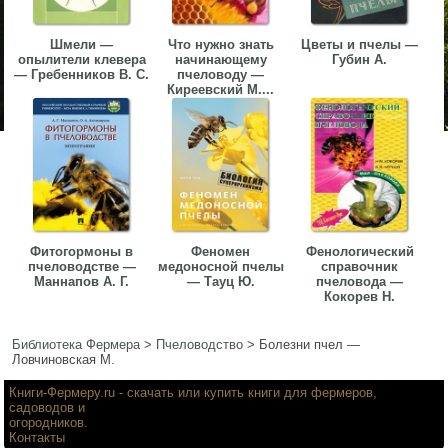
Шмели —
Что нужно знать
Цветы и пчелы —
опылители клевера
начинающему
Губин А.
— Гребенников В. С.
пчеловоду —
Киреевский М....
Фитогормоны в
Феномен
Фенологический
пчеловодстве —
медоносной пчелы
справочник
Маннапов А. Г.
— Тауц Ю.
пчеловода —
Кокорев Н.
Библиотека Фермера
>
Пчеловодство
>
Болезни пчел —
Ловчиновская М.
Книги-Фермеру.ru
- скачать или купить книги для фермеров,
садоводов и
огородников.
Контакты