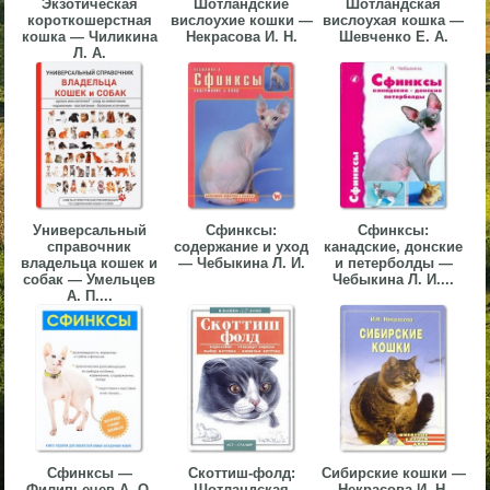
Экзотическая
Шотландские
Шотландская
короткошерстная
вислоухие кошки —
вислоухая кошка —
▼
кошка — Чиликина
Некрасова И. Н.
Шевченко Е. А.
Л. А.
▼
▼
Универсальный
Сфинксы:
Сфинксы:
справочник
содержание и уход
канадские, донские
владельца кошек и
— Чебыкина Л. И.
и петерболды —
собак — Умельцев
Чебыкина Л. И....
А. П....
▼
Сфинксы —
Скоттиш-фолд:
Сибирские кошки —
Филипьечев А. О.
Шотландская
Некрасова И. Н.