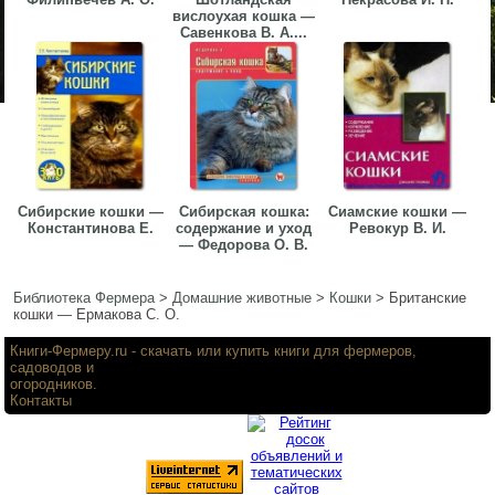
вислоухая кошка —
Савенкова В. А....
Сибирские кошки —
Сибирская кошка:
Сиамские кошки —
Константинова Е.
содержание и уход
Ревокур В. И.
— Федорова О. В.
Библиотека Фермера
>
Домашние животные
>
Кошки
>
Британские
кошки — Ермакова С. О.
Книги-Фермеру.ru
- скачать или купить книги для фермеров,
садоводов и
огородников.
Контакты