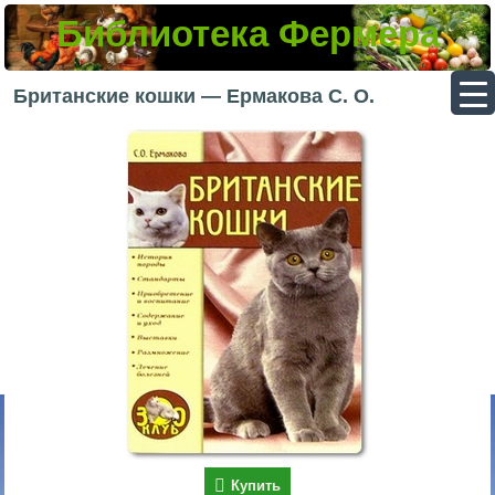
Библиотека Фермера
▼
Британские кошки — Ермакова С. О.
▼
▼
▼
Купить