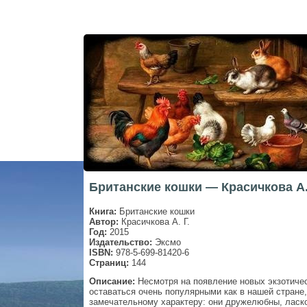
Британские кошки — Красичкова А.
Книга:
Британские кошки
Автор:
Красичкова А. Г.
Год:
2015
Издательство:
Эксмо
ISBN:
978-5-699-81420-6
Страниц:
144
Описание:
Несмотря на появление новых экзотиче
оставаться очень популярными как в нашей стране,
замечательному характеру: они дружелюбны, ласко