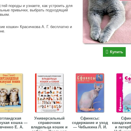
стей породы и узнаете, как устроить для
ильные привычки, выбрать подходящий
овьем.
ие кошки» Красичкова А. Г. бесплатно и
не.
Купить
отландская
Универсальный
Сфинксы:
Сфин
оухая кошка —
справочник
содержание и уход
канадские
вченко Е. А.
владельца кошек и
— Чебыкина Л. И.
и петер