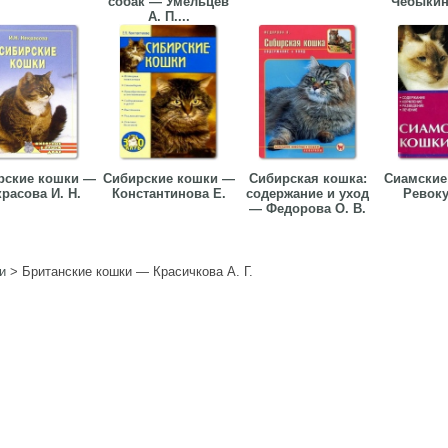
собак — Умельцев
Чебыкина
А. П....
рские кошки —
Сибирские кошки —
Сибирская кошка:
Сиамские
расова И. Н.
Константинова Е.
содержание и уход
Ревоку
— Федорова О. В.
и
>
Британские кошки — Красичкова А. Г.