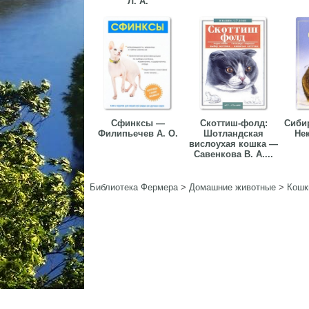
Л. А.
Сфинксы —
Скоттиш-фолд:
Сиби
Филипьечев А. О.
Шотландская
Нек
вислоухая кошка —
Савенкова В. А....
Библиотека Фермера
>
Домашние животные
>
Кошк