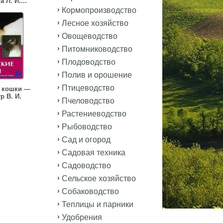
 Л. И....
Кормопроизводство
Лесное хозяйство
Овощеводство
Питомниководство
Плодоводство
Полив и орошение
Птицеводство
 кошки —
р В. И.
Пчеловодство
Растениеводство
Рыбоводство
Сад и огород
Садовая техника
Садоводство
Сельское хозяйство
Собаководство
Теплицы и парники
Удобрения