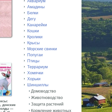
Аквариум
Амадины
Белки
Дегу
Канарейки
Кошки
Кролики
Крысы
Морские свинки
Попугаи
Птицы
Террариум
Хомячки
Хорьки
Шиншиллы
Домоводство
Животноводство
ксы:
Защита растений
, донские
болды —
Кормление животных