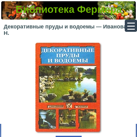
Библиотека Фермера
▼
Декоративные пруды и водоемы — Иванова
Н.
▼
▼
▼