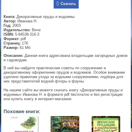
Скачать
▼
Книга:
Декоративные пруды и водоемы
Автор:
Иванова Н.
Год:
2003
Издательство:
Вече
▼
ISBN:
5-94538-316-3
Формат:
pdf
Страниц:
176
Размер:
61 Мб
▼
Описание:
Данная книга адресована владельцам загородных домов
и садоводам.
В ней вы найдете практические советы по сооружению и
декоративному оформлению прудов и водоемов. Особое внимание
уделено правилам ухода за водными сооружениями, подбора для
▼
них представителей водной флоры и фауны.
На нашем сайте вы можете скачать книгу «Декоративные пруды и
водоемы» Иванова Н. в формате pdf бесплатно и без регистрации
или купить книгу в интернет-магазине.
Похожие книги: