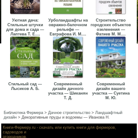
Уютная дача:
Урболандшафты на
Строительство
Стильные штучки
овражно-балочном
городских объектов
для дома и сада —
рельефе —
озеленения —
Лаптева Т. Е....
Евграфова И. М....
Фатиев М. М....
Стильный сад —
Современный
Современный
Лысиков А. Б.
дизайн дачного
дизайн вашего
участка — Шиканян
участка — Суетина
Т. Д.
М. Ю.
Библиотека Фермера
>
Дачное строительство
>
Ландшафтный
дизайн
>
Декоративные пруды и водоемы — Иванова Н.
Книги-Фермеру.ru
- скачать или купить книги для фермеров,
садоводов и
огородников.