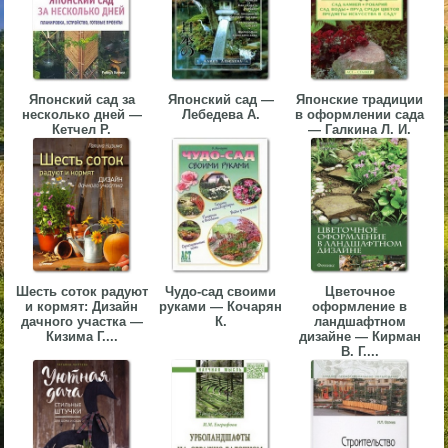
▼
▼
Японский сад за
Японский сад —
Японские традиции
несколько дней —
Лебедева А.
в оформлении сада
Кетчел Р.
— Галкина Л. И.
▼
Шесть соток радуют
Чудо-сад своими
Цветочное
▼
и кормят: Дизайн
руками — Кочарян
оформление в
дачного участка —
К.
ландшафтном
Кизима Г....
дизайне — Кирман
В. Г....