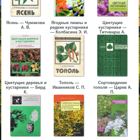
▼
▼
Ясень — Чумакова
Ягодные лианы и
Цветущие
А. В.
редкие кустарники
кустарники —
— Колбасина Э. И.
Титчмарш А.
▼
Цветущие деревья и
Тополь —
Сортоведение
кустарники — Берд
Иванников С. П.
тополя — Царев А.
К.
П.
▼