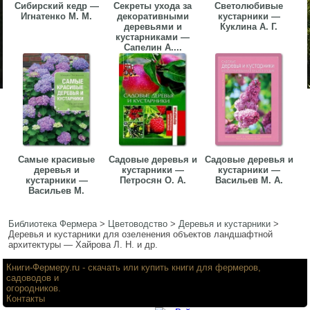
Сибирский кедр —
Секреты ухода за
Светолюбивые
Игнатенко М. М.
декоративными
кустарники —
деревьями и
Куклина А. Г.
кустарниками —
Сапелин А....
Самые красивые
Садовые деревья и
Садовые деревья и
деревья и
кустарники —
кустарники —
кустарники —
Петросян О. А.
Васильев М. А.
Васильев М.
Библиотека Фермера
>
Цветоводство
>
Деревья и кустарники
>
Деревья и кустарники для озеленения объектов ландшафтной
архитектуры — Хайрова Л. Н. и др.
Книги-Фермеру.ru
- скачать или купить книги для фермеров,
садоводов и
огородников.
Контакты