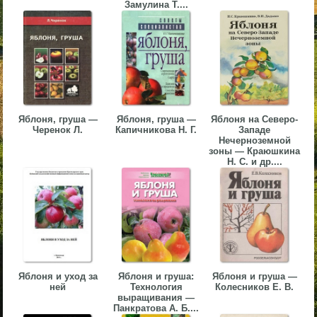
Замулина Т....
▼
▼
Яблоня, груша —
Яблоня, груша —
Яблоня на Северо-
▼
Черенок Л.
Капичникова Н. Г.
Западе
Нечерноземной
зоны — Краюшкина
Н. С. и др....
▼
Яблоня и уход за
Яблоня и груша:
Яблоня и груша —
ней
Технология
Колесников Е. В.
выращивания —
Панкратова А. Б....