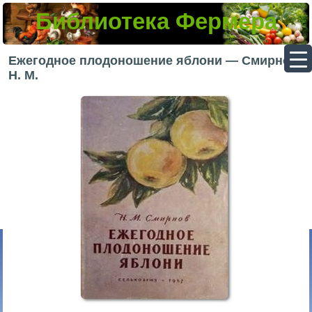
Библиотека Фермера
▼
Ежегодное плодоношение яблони — Смирнов
Н. М.
▼
▼
▼