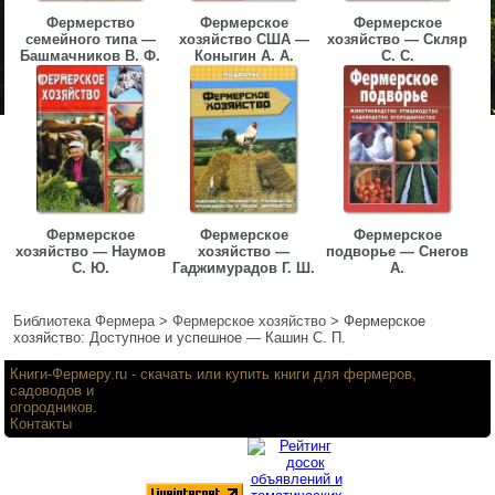
Фермерство
Фермерское
Фермерское
семейного типа —
хозяйство США —
хозяйство — Скляр
Башмачников В. Ф.
Коныгин А. А.
С. С.
Фермерское
Фермерское
Фермерское
хозяйство — Наумов
хозяйство —
подворье — Снегов
С. Ю.
Гаджимурадов Г. Ш.
А.
Библиотека Фермера
>
Фермерское хозяйство
>
Фермерское
хозяйство: Доступное и успешное — Кашин С. П.
Книги-Фермеру.ru
- скачать или купить книги для фермеров,
садоводов и
огородников.
Контакты