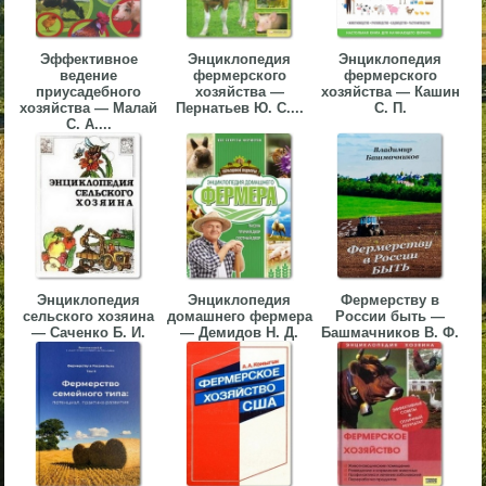
▼
Эффективное
Энциклопедия
Энциклопедия
▼
ведение
фермерского
фермерского
приусадебного
хозяйства —
хозяйства — Кашин
хозяйства — Малай
Пернатьев Ю. С....
С. П.
С. А....
▼
Энциклопедия
Энциклопедия
Фермерству в
сельского хозяина
домашнего фермера
России быть —
▼
— Саченко Б. И.
— Демидов Н. Д.
Башмачников В. Ф.