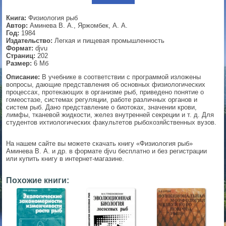
▼
Книга:
Физиология рыб
Автор:
Аминева В. А., Яржомбек, А. А.
Год:
1984
Издательство:
Легкая и пищевая промышленность
Формат:
djvu
▼
Страниц:
202
Размер:
6 Мб
Описание:
В учебнике в соответствии с программой изложены
вопросы, дающие представления об основных физиологических
процессах, протекающих в организме рыб, приведено понятие о
▼
гомеостазе, системах регуляции, работе различных органов и
систем рыб. Дано представление о биотоках, значении крови,
лимфы, тканевой жидкости, желез внутренней секреции и т. д. Для
студентов ихтиологических факультетов рыбохозяйственных вузов.
▼
На нашем сайте вы можете скачать книгу «Физиология рыб»
Аминева В. А. и др. в формате djvu бесплатно и без регистрации
или купить книгу в интернет-магазине.
Похожие книги: