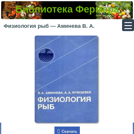
Библиотека Фермера
▼
Физиология рыб — Аминева В. А.
▼
▼
▼
Скачать