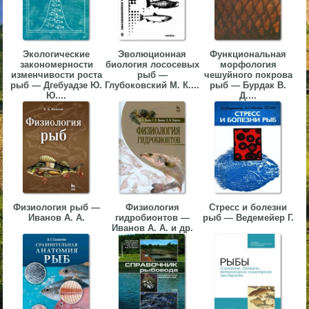
▼
▼
Экологические
Эволюционная
Функциональная
закономерности
биология лососевых
морфология
изменчивости роста
рыб —
чешуйного покрова
рыб — Дгебуадзе Ю.
Глубоковский М. К....
рыб — Бурдак В.
Ю....
Д....
▼
▼
Физиология рыб —
Физиология
Стресс и болезни
Иванов А. А.
гидробионтов —
рыб — Ведемейер Г.
Иванов А. А. и др.