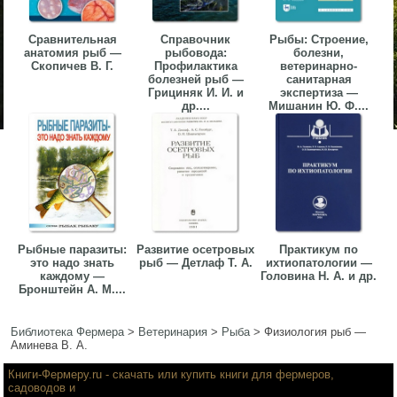
Сравнительная
Справочник
Рыбы: Строение,
анатомия рыб —
рыбовода:
болезни,
Скопичев В. Г.
Профилактика
ветеринарно-
болезней рыб —
санитарная
Грициняк И. И. и
экспертиза —
др....
Мишанин Ю. Ф....
Рыбные паразиты:
Развитие осетровых
Практикум по
это надо знать
рыб — Детлаф Т. А.
ихтиопатологии —
каждому —
Головина Н. А. и др.
Бронштейн А. М....
Библиотека Фермера
>
Ветеринария
>
Рыба
>
Физиология рыб —
Аминева В. А.
Книги-Фермеру.ru
- скачать или купить книги для фермеров,
садоводов и