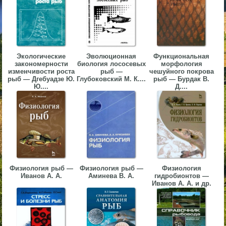
▼
▼
Экологические
Эволюционная
Функциональная
закономерности
биология лососевых
морфология
изменчивости роста
рыб —
чешуйного покрова
рыб — Дгебуадзе Ю.
Глубоковский М. К....
рыб — Бурдак В.
Ю....
Д....
▼
▼
Физиология рыб —
Физиология рыб —
Физиология
Иванов А. А.
Аминева В. А.
гидробионтов —
Иванов А. А. и др.