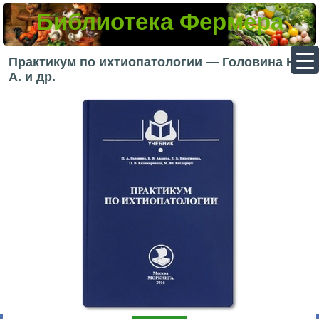
Библиотека Фермера
▼
Практикум по ихтиопатологии — Головина Н.
А. и др.
▼
▼
▼