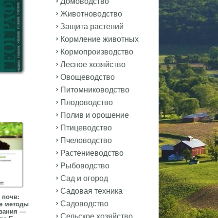
Домоводство
Животноводство
Защита растений
Кормление животных
Кормопроизводство
Лесное хозяйство
Овощеводство
Питомниководство
Плодоводство
Полив и орошение
Птицеводство
Пчеловодство
Растениеводство
Рыбоводство
Сад и огород
Садовая техника
 почв:
Садоводство
е методы
вания —
Сельское хозяйство