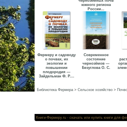
черноземных почв
южного региона
России...
Фермеру и садоводу
Современное
о почвах, их
состояние
рас
экологии и
чернозёмов —
орга
повышении
Безуглова О. С.
элем
плодородия —
Зайдельман Ф. Р....
Библиотека Фермера
>
Сельское хозяйство
>
Почв
Книги-Фермеру.ru
- скачать или купи