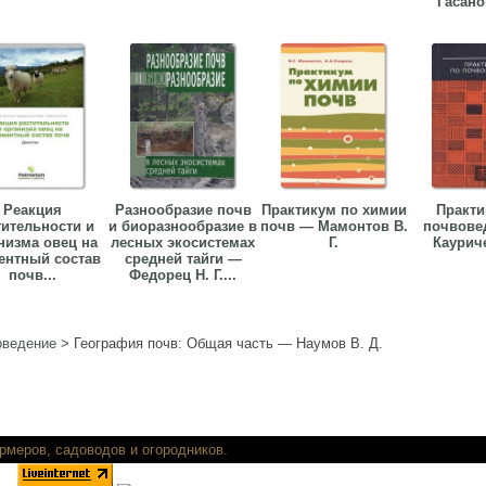
Гасанов
Реакция
Разнообразие почв
Практикум по химии
Практи
тительности и
и биоразнообразие в
почв — Мамонтов В.
почвове
низма овец на
лесных экосистемах
Г.
Кауриче
ентный состав
средней тайги —
почв...
Федорец Н. Г....
оведение
>
География почв: Общая часть — Наумов В. Д.
ть книги для фермеров, садоводов и огор