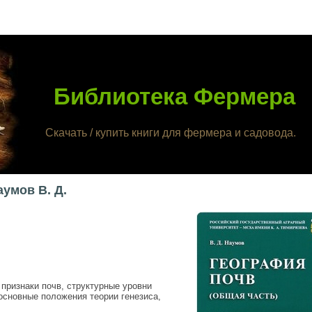
Библиотека Фермера
Скачать / купить книги для фермера и садовода.
умов В. Д.
признаки почв, структурные уровни
основные положения теории генезиса,