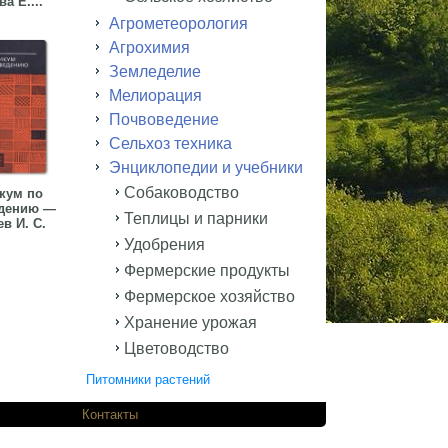
а Е....
Агрометеорология
Агрохимия
Земледелие
Мелиорация
Почвоведение
Сельхоз техника
Энциклопедии и учебники
Собаководство
кум по
дению —
Теплицы и парники
в И. С.
Удобрения
Фермерские продукты
Фермерское хозяйство
Хранение урожая
Цветоводство
Питомники растений
одников.
Контакты