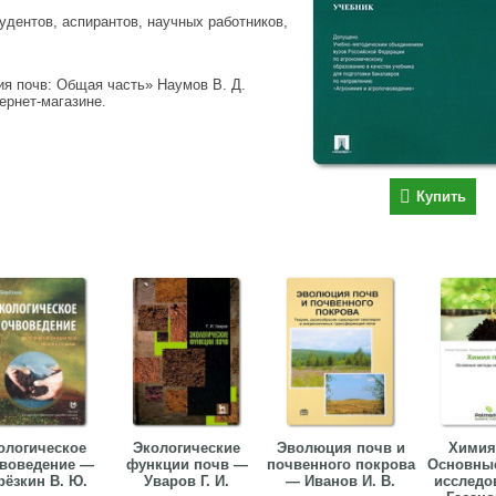
удентов, аспирантов, научных работников,
ия почв: Общая часть» Наумов В. Д.
тернет-магазине.
Купить
ологическое
Экологические
Эволюция почв и
Химия
воведение —
функции почв —
почвенного покрова
Основны
рёзкин В. Ю.
Уваров Г. И.
— Иванов И. В.
исследо