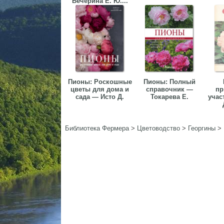
Вечерина Е. Ю....
Пионы: Роскошные
Пионы: Полный
цветы для дома и
справочник —
пр
сада — Исто Д.
Токарева Е.
учас
Библиотека Фермера
>
Цветоводство
>
Георгины
>