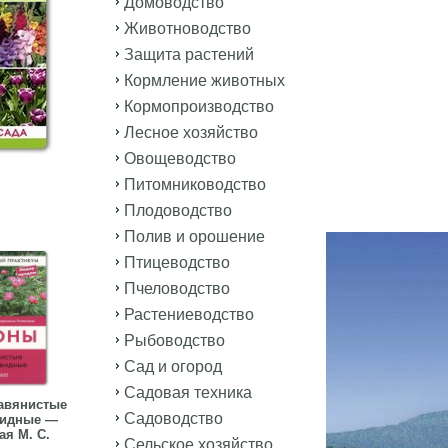
Домоводство
Животноводство
Защита растений
Кормление животных
Кормопроизводство
Лесное хозяйство
Овощеводство
Питомниководство
Плодоводство
Полив и орошение
Птицеводство
Пчеловодство
Растениеводство
Рыбоводство
Сад и огород
Садовая техника
авянистые
Садоводство
видные —
ая М. С.
Сельское хозяйство