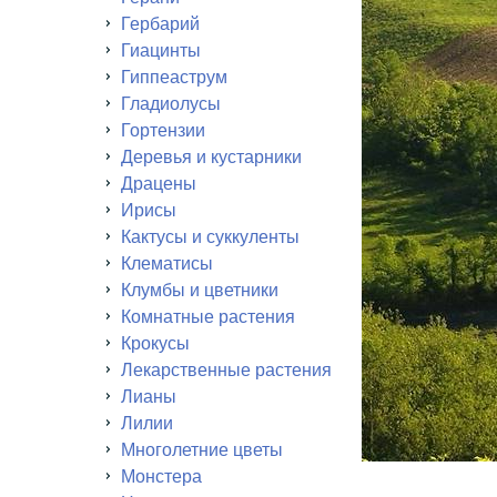
Гербарий
Гиацинты
Гиппеаструм
Гладиолусы
Гортензии
Деревья и кустарники
Драцены
Ирисы
Кактусы и суккуленты
Клематисы
Клумбы и цветники
Комнатные растения
Крокусы
Лекарственные растения
Лианы
Лилии
Многолетние цветы
Монстера