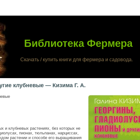
Библиотека Фермера
Скачать / купить книги для фермера и садовода.
угие клубневые — Кизима Г. А.
невые
х и клубневых растениях, без которых не
диолусах, пионах, тюльпанах, нарциссах,
аждом растении и способе его выращивания