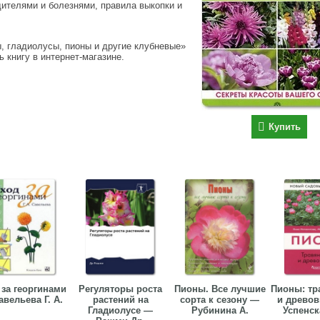
дителями и болезнями, правила выкопки и
ы, гладиолусы, пионы и другие клубневые»
ь книгу в интернет-магазине.
Купить
 за георгинами
Регуляторы роста
Пионы. Все лучшие
Пионы: тр
вельева Г. А.
растений на
сорта к сезону —
и древо
Гладиолусе —
Рубинина А.
Успенск