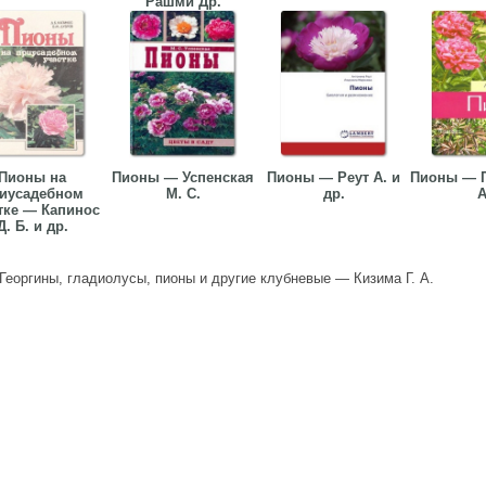
Рашми Др.
Пионы на
Пионы — Успенская
Пионы — Реут А. и
Пионы — П
иусадебном
М. С.
др.
А
тке — Капинос
Д. Б. и др.
Георгины, гладиолусы, пионы и другие клубневые — Кизима Г. А.