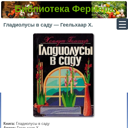
Библиотека Фермера
▼
Гладиолусы в саду — Геельхаар Х.
▼
▼
▼
Книга:
Гладиолусы в саду
Автор:
Геельхаар Х.