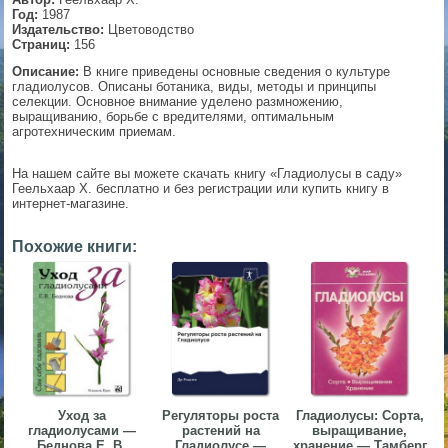
Год:
1987
▼
Издательство:
Цветоводство
Страниц:
156
Описание:
В книге приведены основные сведения о культуре
гладиолусов. Описаны ботаника, виды, методы и принципы
селекции. Основное внимание уделено размножению,
▼
выращиванию, борьбе с вредителями, оптимальным
агротехническим приемам.
На нашем сайте вы можете скачать книгу «Гладиолусы в саду»
▼
Геельхаар Х. бесплатно и без регистрации или купить книгу в
интернет-магазине.
Похожие книги:
▼
Уход за
Регуляторы роста
Гладиолусы: Сорта,
гладиолусами —
растений на
выращивание,
Беднова Е. В.
Гладиолусе —
хранение — Тамберг