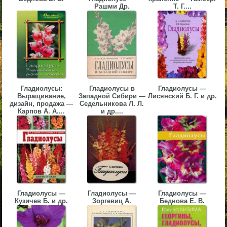
Рашми Др.
Т. Г....
▼
▼
Гладиолусы:
Гладиолусы в
Гладиолусы —
▼
Выращивание,
Западной Сибири —
Лисянский Б. Г. и др.
дизайн, продажа —
Седельникова Л. Л.
Карпов А. А....
и др....
▼
Гладиолусы —
Гладиолусы —
Гладиолусы —
Кузичев Б. и др.
Зоргевиц А.
Беднова Е. В.