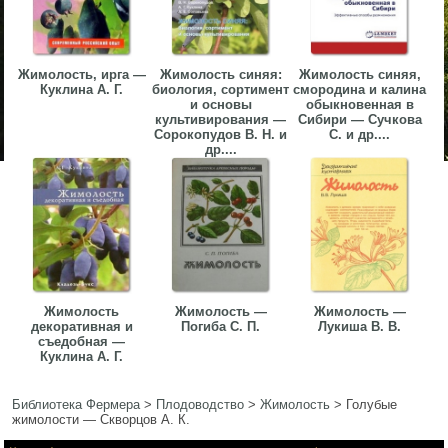
Жимолость, ирга —
Жимолость синяя:
Жимолость синяя,
Куклина А. Г.
биология, сортимент
смородина и калина
и основы
обыкновенная в
культивирования —
Сибири — Сучкова
Сорокопудов В. Н. и
С. и др....
др....
Жимолость
Жимолость —
Жимолость —
декоративная и
Погиба С. П.
Лукиша В. В.
съедобная —
Куклина А. Г.
Библиотека Фермера
>
Плодоводство
>
Жимолость
>
Голубые
жимолости — Скворцов А. К.