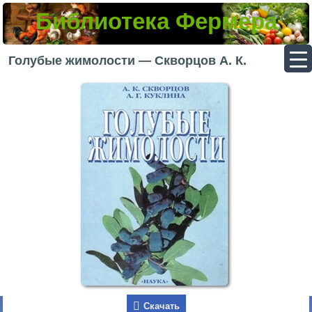
Библиотека Фермера
▼
Голубые жимолости — Скворцов А. К.
▼
▼
▼
Скачать