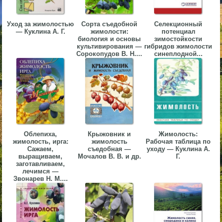
▼
Уход за жимолостью
Сорта съедобной
Селекционный
▼
— Куклина А. Г.
жимолости:
потенциал
биология и основы
зимостойкости
культивирования —
гибридов жимолости
Сорокопудов В. Н....
синеплодной...
▼
Облепиха,
Крыжовник и
Жимолость:
жимолость, ирга:
жимолость
Рабочая таблица по
▼
Сажаем,
съедобная —
уходу — Куклина А.
выращиваем,
Мочалов В. В. и др.
Г.
заготавливаем,
лечимся —
Звонарев Н. М....