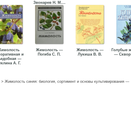
Звонарев Н. М....
Жимолость
Жимолость —
Жимолость —
Голубые 
коративная и
Погиба С. П.
Лукиша В. В.
— Скворц
ъедобная —
уклина А. Г.
>
Жимолость синяя: биология, сортимент и основы культивирования —