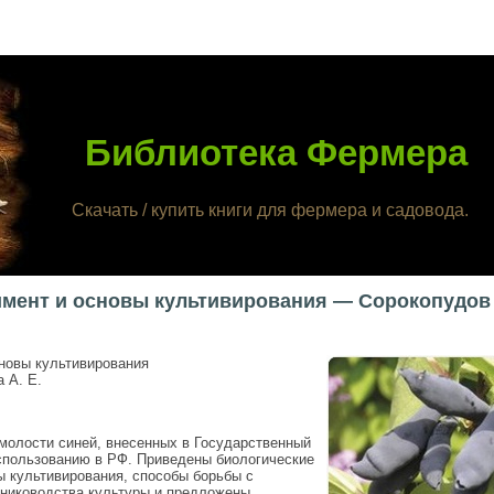
Библиотека Фермера
Скачать / купить книги для фермера и садовода.
имент и основы культивирования — Сорокопудов В
новы культивирования
 А. Е.
молости синей, внесенных в Государственный
спользованию в РФ. Приведены биологические
ы культивирования, способы борьбы с
ниководства культуры и предложены