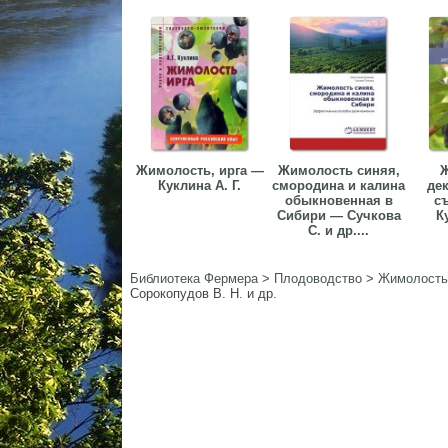
Жимолость, ирга —
Жимолость синяя,
Куклина А. Г.
смородина и калина
де
обыкновенная в
с
Сибири — Сучкова
К
С. и др....
Библиотека Фермера
>
Плодоводство
>
Жимолость
Сорокопудов В. Н. и др.