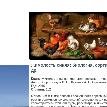
Жимолость синяя: биология, сорт
др.
Книга:
Жимолость синяя: биология, сортимент и ос
Автор:
Сорокопудов В. Н., Куклина А. Г., Соловьева
Год:
2016
Страниц:
162
Описание:
В книге описаны особенности сортов жи
реестр селекционных достижений, допущенных к и
характеристики этой культуры, рассмотрены прием
вредителями и болезнями. Изложены основы питом