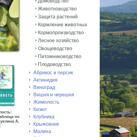
Домоводство
Животноводство
Защита растений
Кормление животных
Кормопроизводство
Лесное хозяйство
Овощеводство
Питомниководство
Плодоводство
Абрикос и персик
Актинидия
Виноград
Вишня и черешня
Жимолость
Кизил
ость:
Клубника
аблица по
уклина А.
Крыжовник
.
Малина