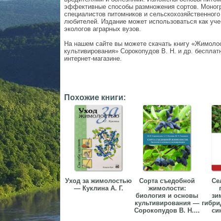
эффективные способы размножения сортов. Моногр
специалистов питомников и сельскохозяйственного
любителей. Издание может использоваться как уче
экологов аграрных вузов.
На нашем сайте вы можете скачать книгу «Жимолос
культивирования» Сорокопудов В. Н. и др. бесплатн
интернет-магазине.
Похожие книги:
Уход за жимолостью
Сорта съедобной
Се
— Куклина А. Г.
жимолости:
биология и основы
зи
культивирования —
гибри
Сорокопудов В. Н....
си