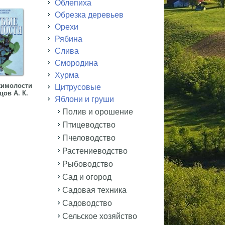
Облепиха
Обрезка деревьев
Орехи
Рябина
Слива
Смородина
Хурма
жимолости
Цитрусовые
ов А. К.
Яблони и груши
Полив и орошение
Птицеводство
Пчеловодство
Растениеводство
Рыбоводство
Сад и огород
Садовая техника
Садоводство
Сельское хозяйство