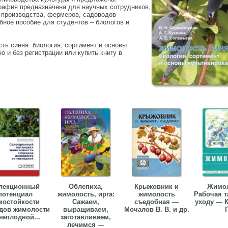
афия предназначена для научных сотрудников,
 производства, фермеров, садоводов-
бное пособие для студентов – биологов и
ть синяя: биология, сортимент и основы
о и без регистрации или купить книгу в
лекционный
Облепиха,
Крыжовник и
Жимол
потенциал
жимолость, ирга:
жимолость
Рабочая т
мостойкости
Сажаем,
съедобная —
уходу — К
дов жимолости
выращиваем,
Мочалов В. В. и др.
Г
неплодной...
заготавливаем,
лечимся —