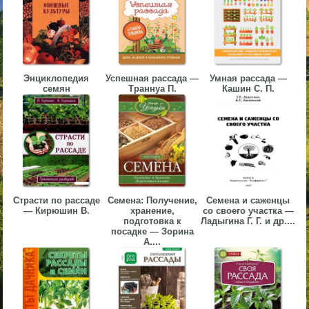
▼
▼
Энциклопедия
Успешная рассада —
Умная рассада —
семян
Траннуа П.
Кашин С. П.
▼
Страсти по рассаде
Семена: Получение,
Семена и саженцы
▼
— Кирюшин В.
хранение,
со своего участка —
подготовка к
Ладыгина Г. Г. и др....
посадке — Зорина
А....