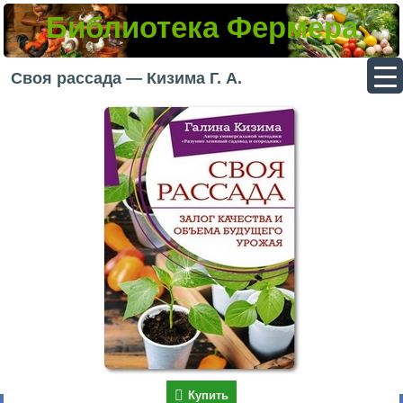
Библиотека Фермера
▼
Своя рассада — Кизима Г. А.
▼
▼
▼
Купить