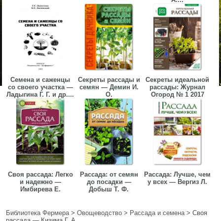
Семена и саженцы
Секреты рассады и
Секреты идеальной
со своего участка —
семян — Демин И.
рассады: Журнал
Ладыгина Г. Г. и др....
О.
Огород № 1 2017
Своя рассада: Легко
Рассада: от семян
Рассада: Лучше, чем
и надежно —
до посадки —
у всех — Вергиз Л.
Имбирева Е.
Добыш Т. Ф.
Библиотека Фермера
>
Овощеводство
>
Рассада и семена
>
Своя
рассада — Кизима Г. А.