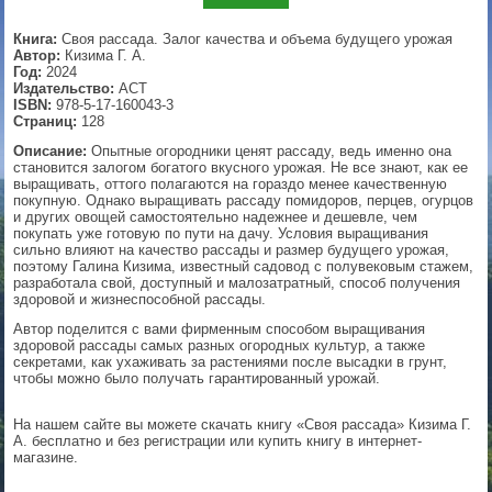
▼
Книга:
Своя рассада. Залог качества и объема будущего урожая
Автор:
Кизима Г. А.
Год:
2024
Издательство:
АСТ
ISBN:
978-5-17-160043-3
▼
Страниц:
128
Описание:
Опытные огородники ценят рассаду, ведь именно она
становится залогом богатого вкусного урожая. Не все знают, как ее
выращивать, оттого полагаются на гораздо менее качественную
покупную. Однако выращивать рассаду помидоров, перцев, огурцов
▼
и других овощей самостоятельно надежнее и дешевле, чем
покупать уже готовую по пути на дачу. Условия выращивания
сильно влияют на качество рассады и размер будущего урожая,
поэтому Галина Кизима, известный садовод с полувековым стажем,
разработала свой, доступный и малозатратный, способ получения
▼
здоровой и жизнеспособной рассады.
Автор поделится с вами фирменным способом выращивания
здоровой рассады самых разных огородных культур, а также
секретами, как ухаживать за растениями после высадки в грунт,
чтобы можно было получать гарантированный урожай.
На нашем сайте вы можете скачать книгу «Своя рассада» Кизима Г.
А. бесплатно и без регистрации или купить книгу в интернет-
магазине.