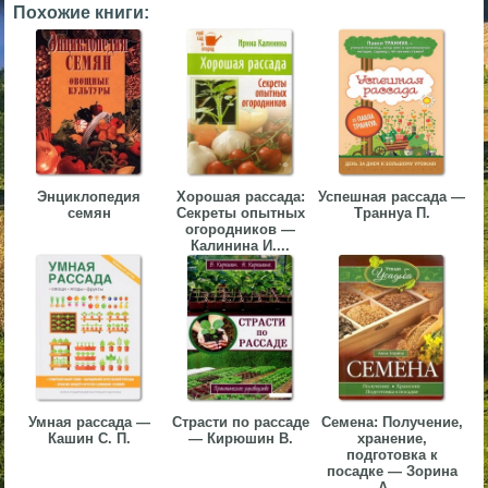
Похожие книги:
▼
▼
▼
Энциклопедия
Хорошая рассада:
Успешная рассада —
семян
Секреты опытных
Траннуа П.
огородников —
Калинина И....
▼
Умная рассада —
Страсти по рассаде
Семена: Получение,
Кашин С. П.
— Кирюшин В.
хранение,
подготовка к
посадке — Зорина
А....