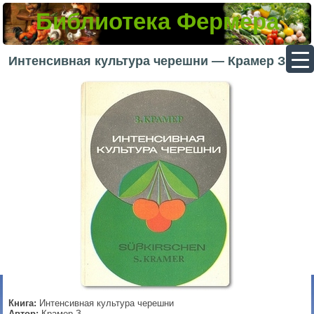
Библиотека Фермера
▼
Интенсивная культура черешни — Крамер З.
▼
▼
▼
Книга:
Интенсивная культура черешни
Автор:
Крамер З.