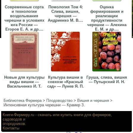
Современные сорта
Помология Том 4:
Оценка
и технологии
Слива, вишня,
формирования и
возделывания
черешня —
реализации
черешни в условиях
Андриенко М. В....
продуктивности
юга России —
черешни — Алехина
Егоров Е. А. и др....
Е. М. и др....
Новые для культуры
Культура вишни в
Груша, слива, вишня
виды вишни —
совхозе «Красный
— Путырский И. Н.
Васильченко И. Т.
сад» — Лунев Я. П.
Библиотека Фермера
>
Плодоводство
>
Вишня и черешня
>
Интенсивная культура черешни — Крамер З.
Книги-Фермеру.ru
- скачать или купить книги для фермеров,
садоводов и
огородников.
Контакты