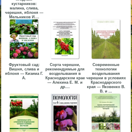
кустарников:
▼
малина, слива,
черешня, яблоня —
Мельников И....
▼
▼
Фруктовый сад:
Сорта черешни,
Современные
Вишня, слива и
рекомендуемые для
технологии
яблоня — Кизима Г.
возделывания в
возделывания
А.
Краснодарском крае
черешни в условиях
— Алехина Е. М. и
Краснодарского
др....
края — Яковенко В.
▼
В. и ...