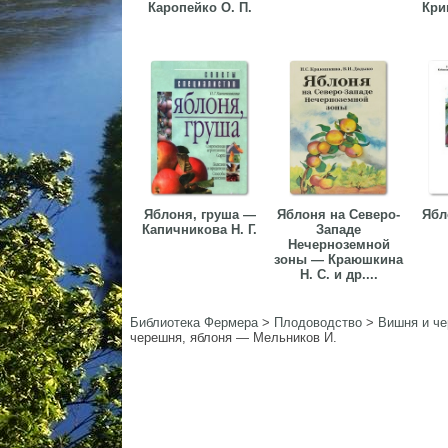
Каропейко О. П.
Кри
Яблоня, груша —
Яблоня на Северо-
Ябл
Капичникова Н. Г.
Западе
Нечерноземной
зоны — Краюшкина
Н. С. и др....
Библиотека Фермера
>
Плодоводство
>
Вишня и ч
черешня, яблоня — Мельников И.