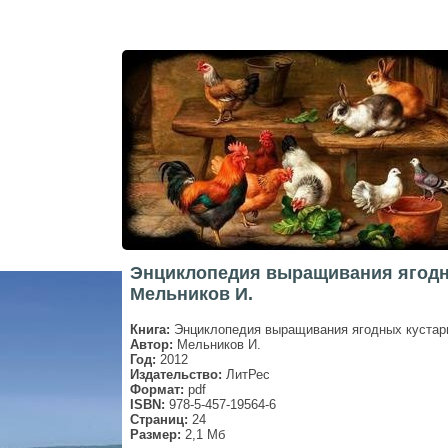
Энциклопедия выращивания ягодны
Мельников И.
Книга:
Энциклопедия выращивания ягодных кустарн
Автор:
Мельников И.
Год:
2012
Издательство:
ЛитРес
Формат:
pdf
ISBN:
978-5-457-19564-6
Страниц:
24
Размер:
2,1 Мб