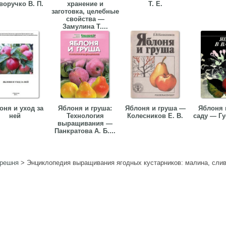
воручко В. П.
хранение и
Т. Е.
заготовка, целебные
свойства —
Замулина Т....
оня и уход за
Яблоня и груша:
Яблоня и груша —
Яблоня 
ней
Технология
Колесников Е. В.
саду — Гу
выращивания —
Панкратова А. Б....
ерешня
>
Энциклопедия выращивания ягодных кустарников: малина, слив