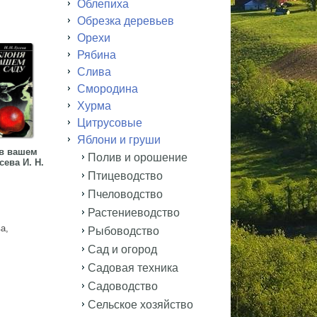
Облепиха
Обрезка деревьев
Орехи
Рябина
Слива
Смородина
Хурма
Цитрусовые
Яблони и груши
в вашем
Полив и орошение
сева И. Н.
Птицеводство
Пчеловодство
Растениеводство
а,
Рыбоводство
Сад и огород
Садовая техника
Садоводство
Сельское хозяйство