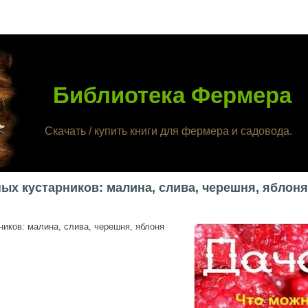
Библиотека Фермера
Скачать / купить книги для фермера и садовода.
х кустарников: малина, слива, черешня, яблон
иков: малина, слива, черешня, яблоня