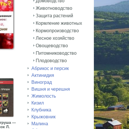
Домоводство
Животноводство
Защита растений
Кормление животных
Кормопроизводство
Лесное хозяйство
Овощеводство
Питомниководство
Плодоводство
Абрикос и персик
Актинидия
Виноград
Вишня и черешня
Жимолость
Кизил
Клубника
Крыжовник
 груша —
Малина
ок Л.