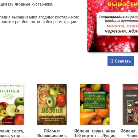
ащивать ягодные кустарники.
педия выращивания ягодных кустарников:
ормате pdf бесплатно и без регистрации.
Скачать
лоня: сорта,
Яблоня:
Яблоня, груша, айва
Яблоня,
адка, уход —
Выращивание,
150 сортов — Лущиц
Черен