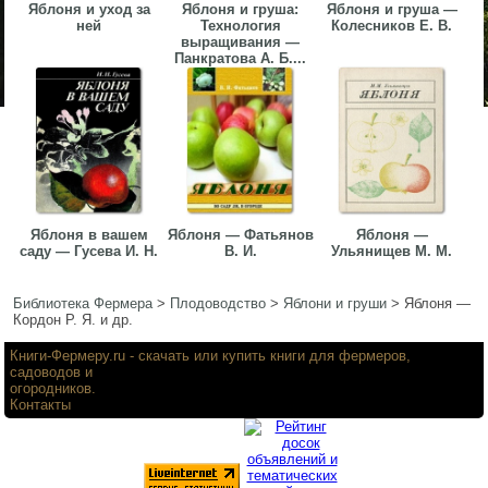
Яблоня и уход за
Яблоня и груша:
Яблоня и груша —
ней
Технология
Колесников Е. В.
выращивания —
Панкратова А. Б....
Яблоня в вашем
Яблоня — Фатьянов
Яблоня —
саду — Гусева И. Н.
В. И.
Ульянищев М. М.
Библиотека Фермера
>
Плодоводство
>
Яблони и груши
>
Яблоня —
Кордон Р. Я. и др.
Книги-Фермеру.ru
- скачать или купить книги для фермеров,
садоводов и
огородников.
Контакты