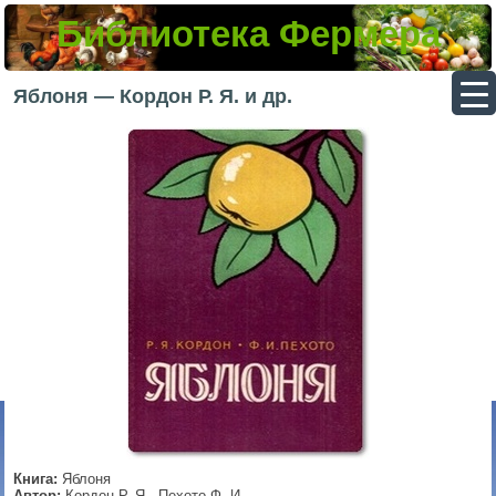
Библиотека Фермера
▼
Яблоня — Кордон Р. Я. и др.
▼
▼
▼
Книга:
Яблоня
Автор:
Кордон Р. Я., Пехото Ф. И.