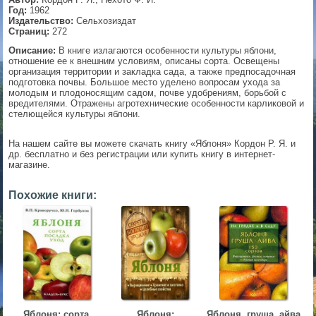
Год:
1962
▼
Издательство:
Сельхозиздат
Страниц:
272
Описание:
В книге излагаются особенности культуры яблони,
отношение ее к внешним условиям, описаны сорта. Освещены
организация территории и закладка сада, а также предпосадочная
▼
подготовка почвы. Большое место уделено вопросам ухода за
молодым и плодоносящим садом, почве удобрениям, борьбой с
вредителями. Отражены агротехнические особенности карликовой и
стелющейся культуры яблони.
▼
На нашем сайте вы можете скачать книгу «Яблоня» Кордон Р. Я. и
др. бесплатно и без регистрации или купить книгу в интернет-
магазине.
▼
Похожие книги:
Яблоня: сорта,
Яблоня:
Яблоня, груша, айва