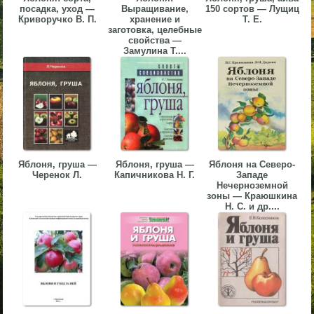
посадка, уход —
Выращивание,
150 сортов — Лущиц
▼
Криворучко В. П.
хранение и
Т. Е.
заготовка, целебные
свойства —
▼
Замулина Т....
▼
Яблоня, груша —
Яблоня, груша —
Яблоня на Северо-
Черенок Л.
Капичникова Н. Г.
Западе
Нечерноземной
зоны — Краюшкина
Н. С. и др....
▼