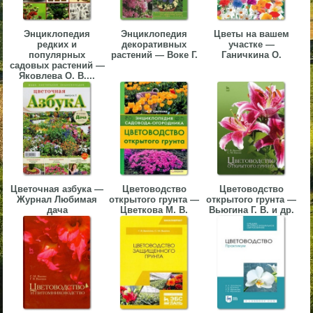
▼
Энциклопедия
Энциклопедия
Цветы на вашем
▼
редких и
декоративных
участке —
популярных
растений — Воке Г.
Ганичкина О.
садовых растений —
Яковлева О. В....
▼
Цветочная азбука —
Цветоводство
Цветоводство
Журнал Любимая
открытого грунта —
открытого грунта —
▼
дача
Цветкова М. В.
Вьюгина Г. В. и др.