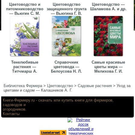
Цветоводство и
Цветоводство
Цветоводство —
питомниководство
защищенного грунта
Шаламова А. и др.
— Вьюгин С. М.
— Вьюгина Г. В.
Тенелюбивые
Справочник
Самые красивые
растения —
цветовода —
цветы мира —
Титчмарш А.
Белоусова Н. Л.
Мелихова Г. И.
Библиотека Фермера
>
Цветоводство
>
Садовые растения
>
Уход за
цветами и садом — Калашников А. Г.
Книги-Фермеру.ru
- скачать или купить книги для фермеров,
садоводов и
огородников.
Контакты