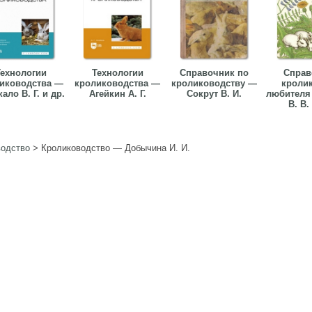
ехнологии
Технологии
Справочник по
Справ
иководства —
кролиководства —
кролиководству —
кроли
ало В. Г. и др.
Агейкин А. Г.
Сокрут В. И.
любителя
В. В.
водство
>
Кролиководство — Добычина И. И.