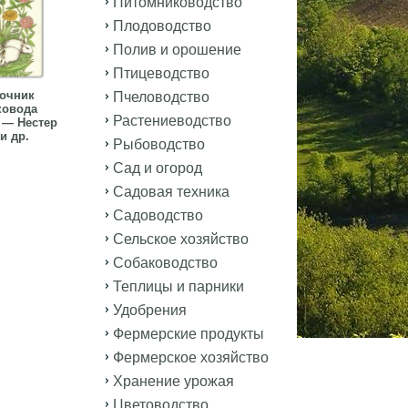
Питомниководство
Плодоводство
Полив и орошение
Птицеводство
очник
Пчеловодство
ковода
Растениеводство
 — Нестер
 и др.
Рыбоводство
Сад и огород
Садовая техника
Садоводство
Сельское хозяйство
Собаководство
Теплицы и парники
Удобрения
Фермерские продукты
Фермерское хозяйство
Хранение урожая
Цветоводство