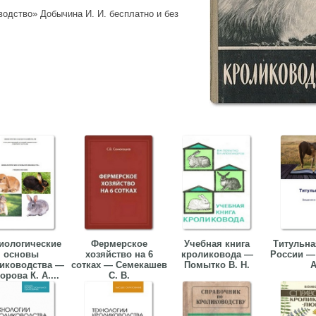
водство» Добычина И. И. бесплатно и без
иологические
Фермерское
Учебная книга
Титульна
основы
хозяйство на 6
кроликовода —
России —
иководства —
сотках — Семекашев
Помытко В. Н.
А
орова К. А....
С. В.