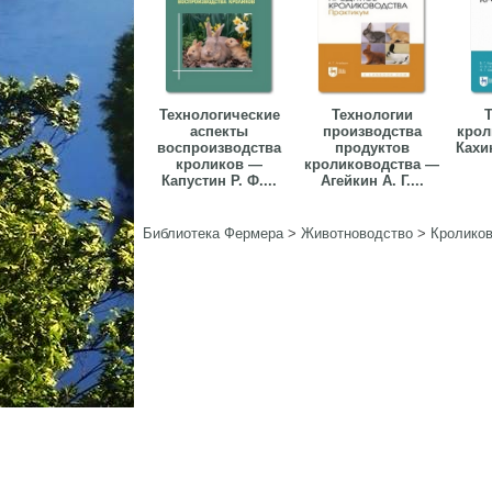
Технологические
Технологии
Т
аспекты
производства
крол
воспроизводства
продуктов
Кахик
кроликов —
кролиководства —
Капустин Р. Ф....
Агейкин А. Г....
Библиотека Фермера
>
Животноводство
>
Кролико