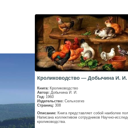
Кролиководство — Добычина И. И.
Книга:
Кролиководство
Автор:
Добычина И. И.
Год:
1960
Издательство:
Сельхозгиз
Страниц:
308
Описание:
Книга представляет собой наиболее пол
Написана коллективом сотрудников Научно-исследо
кролиководства.