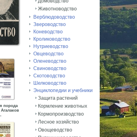
Домоводство
Животноводство
Верблюдоводство
Звероводство
Коневодство
Кролиководство
Нутриеводство
Овцеводство
Оленеводство
Свиноводство
Скотоводство
Шелководство
Энциклопедии и учебники
Защита растений
я порода
Кормление животных
 Агалаков
Кормопроизводство
.
Лесное хозяйство
Овощеводство