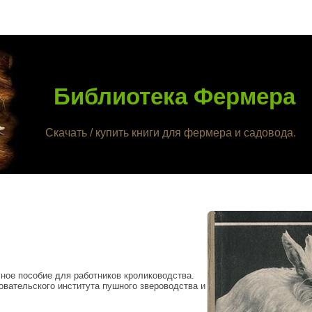
Библиотека Фермера
Скачать / купить книги для фермера и садовода.
ное пособие для работников кролиководства.
вательского института пушного звероводства и