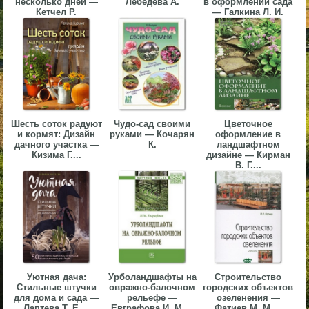
несколько дней —
Лебедева А.
в оформлении сада
Кетчел Р.
— Галкина Л. И.
▼
▼
Шесть соток радуют
Чудо-сад своими
Цветочное
▼
и кормят: Дизайн
руками — Кочарян
оформление в
дачного участка —
К.
ландшафтном
Кизима Г....
дизайне — Кирман
В. Г....
▼
Уютная дача:
Урболандшафты на
Строительство
Стильные штучки
овражно-балочном
городских объектов
для дома и сада —
рельефе —
озеленения —
Лаптева Т. Е....
Евграфова И. М....
Фатиев М. М....