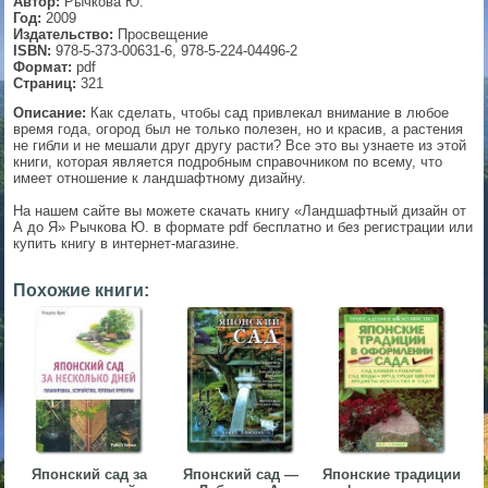
Автор:
Рычкова Ю.
Год:
2009
▼
Издательство:
Просвещение
ISBN:
978-5-373-00631-6, 978-5-224-04496-2
Формат:
pdf
Страниц:
321
Описание:
Как сделать, чтобы сад привлекал внимание в любое
▼
время года, огород был не только полезен, но и красив, а растения
не гибли и не мешали друг другу расти? Все это вы узнаете из этой
книги, которая является подробным справочником по всему, что
имеет отношение к ландшафтному дизайну.
▼
На нашем сайте вы можете скачать книгу «Ландшафтный дизайн от
А до Я» Рычкова Ю. в формате pdf бесплатно и без регистрации или
купить книгу в интернет-магазине.
Похожие книги:
▼
Японский сад за
Японский сад —
Японские традиции