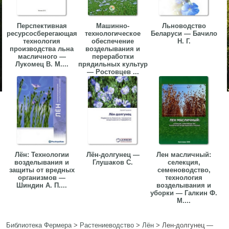
Перспективная
Машинно-
Льноводство
ресурсосберегающая
технологическое
Беларуси — Бачило
технология
обеспечение
Н. Г.
производства льна
возделывания и
масличного —
переработки
Лукомец В. М....
прядильных культур
— Ростовцев ...
Лён: Технологии
Лён-долгунец —
Лен масличный:
возделывания и
Глушаков С.
селекция,
защиты от вредных
семеноводство,
организмов —
технология
Шиндин А. П....
возделывания и
уборки — Галкин Ф.
М....
Библиотека Фермера
>
Растениеводство
>
Лён
>
Лен-долгунец —