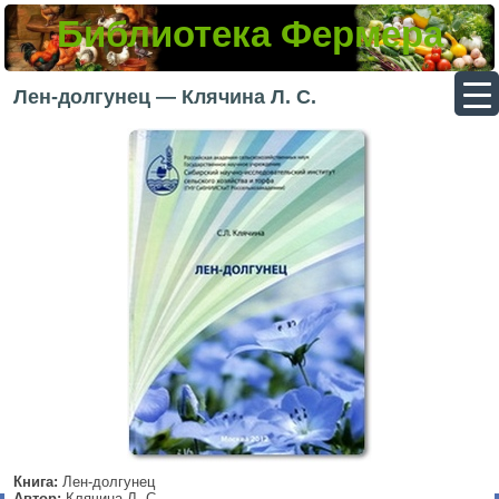
Библиотека Фермера
▼
Лен-долгунец — Клячина Л. С.
▼
▼
▼
Книга:
Лен-долгунец
Автор:
Клячина Л. С.