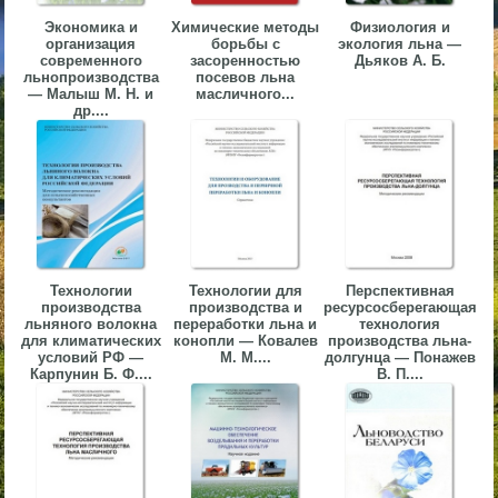
▼
Экономика и
Химические методы
Физиология и
организация
борьбы с
экология льна —
современного
засоренностью
Дьяков А. Б.
▼
льнопроизводства
посевов льна
— Малыш М. Н. и
масличного...
др....
▼
Технологии
Технологии для
Перспективная
производства
производства и
ресурсосберегающая
льняного волокна
переработки льна и
технология
▼
для климатических
конопли — Ковалев
производства льна-
условий РФ —
М. М....
долгунца — Понажев
Карпунин Б. Ф....
В. П....