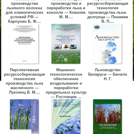
производства
производства и
ресурсосберегающая
льняного волокна
переработки льна и
технология
для климатических
конопли — Ковалев
производства льна-
условий РФ —
М. М....
долгунца — Понажев
Карпунин Б. Ф....
В. П....
Перспективная
Машинно-
Льноводство
ресурсосберегающая
технологическое
Беларуси — Бачило
технология
обеспечение
Н. Г.
производства льна
возделывания и
масличного —
переработки
Лукомец В. М....
прядильных культур
— Ростовцев ...