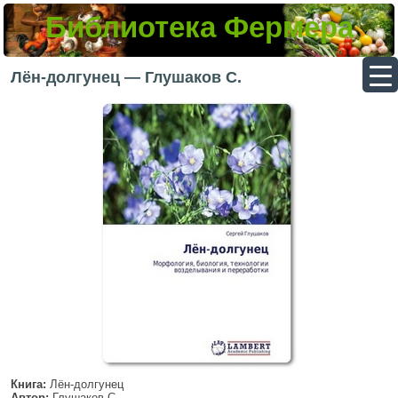
Библиотека Фермера
▼
Лён-долгунец — Глушаков С.
▼
▼
▼
Книга:
Лён-долгунец
Автор:
Глушаков С.