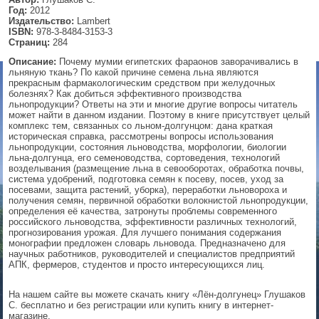
Год:
2012
▼
Издательство:
Lambert
ISBN:
978-3-8484-3153-3
Страниц:
284
Описание:
Почему мумии египетских фараонов заворачивались в
льняную ткань? По какой причине семена льна являются
▼
прекрасным фармакологическим средством при желудочных
болезнях? Как добиться эффективного производства
льнопродукции? Ответы на эти и многие другие вопросы читатель
может найти в данном издании. Поэтому в книге присутствует целый
комплекс тем, связанных со льном-долгунцом: дана краткая
▼
историческая справка, рассмотрены вопросы использования
льнопродукции, состояния льноводства, морфологии, биологии
льна-долгунца, его семеноводства, сортоведения, технологий
возделывания (размещение льна в севооборотах, обработка почвы,
система удобрений, подготовка семян к посеву, посев, уход за
посевами, защита растений, уборка), переработки льновороха и
▼
получения семян, первичной обработки волокнистой льнопродукции,
определения её качества, затронуты проблемы современного
российского льноводства, эффективности различных технологий,
прогнозирования урожая. Для лучшего понимания содержания
монографии предложен словарь льновода. Предназначено для
научных работников, руководителей и специалистов предприятий
АПК, фермеров, студентов и просто интересующихся лиц.
На нашем сайте вы можете скачать книгу «Лён-долгунец» Глушаков
С. бесплатно и без регистрации или купить книгу в интернет-
магазине.