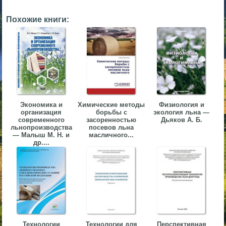
▼
Похожие книги:
▼
▼
Экономика и
Химические методы
Физиология и
организация
борьбы с
экология льна —
современного
засоренностью
Дьяков А. Б.
льнопроизводства
посевов льна
— Малыш М. Н. и
масличного...
др....
▼
Технологии
Технологии для
Перспективная