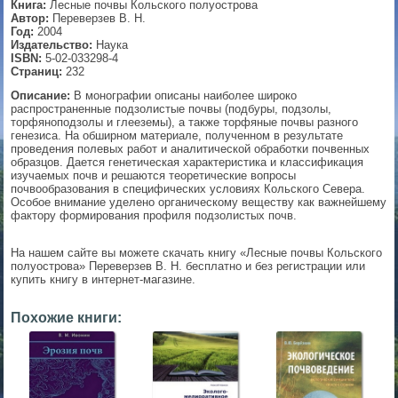
Книга:
Лесные почвы Кольского полуострова
Автор:
Переверзев В. Н.
▼
Год:
2004
Издательство:
Наука
ISBN:
5-02-033298-4
Страниц:
232
Описание:
В монографии описаны наиболее широко
▼
распространенные подзолистые почвы (подбуры, подзолы,
торфяноподзолы и глееземы), а также торфяные почвы разного
генезиса. На обширном материале, полученном в результате
проведения полевых работ и аналитической обработки почвенных
образцов. Дается генетическая характеристика и классификация
▼
изучаемых почв и решаются теоретические вопросы
почвообразования в специфических условиях Кольского Севера.
Особое внимание уделено органическому веществу как важнейшему
фактору формирования профиля подзолистых почв.
▼
На нашем сайте вы можете скачать книгу «Лесные почвы Кольского
полуострова» Переверзев В. Н. бесплатно и без регистрации или
купить книгу в интернет-магазине.
Похожие книги: