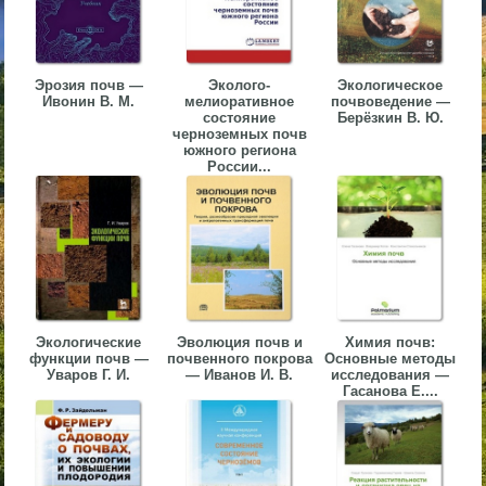
▼
▼
Эрозия почв —
Эколого-
Экологическое
Ивонин В. М.
мелиоративное
почвоведение —
состояние
Берёзкин В. Ю.
черноземных почв
южного региона
России...
▼
▼
Экологические
Эволюция почв и
Химия почв:
функции почв —
почвенного покрова
Основные методы
Уваров Г. И.
— Иванов И. В.
исследования —
Гасанова Е....