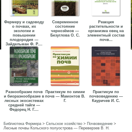
Фермеру и садоводу
Современное
Реакция
о почвах, их
состояние
растительности и
экологии и
чернозёмов —
организма овец на
повышении
Безуглова О. С.
элементный состав
плодородия —
почв...
Зайдельман Ф. Р....
Разнообразие почв
Практикум по химии
Практикум по
и биоразнообразие в
почв — Мамонтов В.
почвоведению —
лесных экосистемах
Г.
Кауричев И. С.
средней тайги —
Федорец Н. Г....
Библиотека Фермера
>
Сельское хозяйство
>
Почвоведение
>
Лесные почвы Кольского полуострова — Переверзев В. Н.