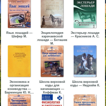
▼
▼
Язык лошадей —
Энциклопедия
Экстерьер лошади
Шефер М.
карачаевской
— Красников А. С.
лошади — Боташев
▼
М.
▼
Экономика и
Школа верховой
Школа верховой
организация
езды для
езды — Нидхейм К.
коневодства —
начинающих —
Барминцев Ю. Н....
Хоффман К.