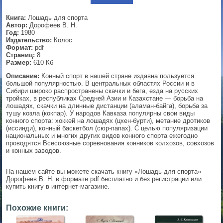
▼
Книга:
Лошадь для спорта
Автор:
Дорофеев В. Н.
Год:
1980
Издательство:
Колос
Формат:
pdf
▼
Страниц:
8
Размер:
610 Кб
Описание:
Конный спорт в нашей стране издавна пользуется
большой популярностью. В центральных областях России и в
Сибири широко распространены скачки и бега, езда на русских
▼
тройках, в республиках Средней Азии и Казахстане — борьба на
лошадях, скачки на длинные дистанции (аламан-байга), борьба за
тушу козла (кокпар). У народов Кавказа популярны свои виды
конного спорта: хоккей на лошадях (цхен-бурти), метание дротиков
(иссинди), конный баскетбол (сюр-папах). С целью популяризации
▼
национальных и многих других видов конного спорта ежегодно
проводятся Всесоюзные соревнования конников колхозов, совхозов
и конных заводов.
На нашем сайте вы можете скачать книгу «Лошадь для спорта»
Дорофеев В. Н. в формате pdf бесплатно и без регистрации или
купить книгу в интернет-магазине.
Похожие книги: