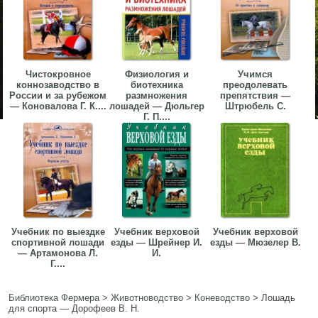
Чистокровное
Физиология и
Учимся
коннозаводство в
биотехника
преодолевать
России и за рубежом
размножения
препятствия —
— Коновалова Г. К....
лошадей — Дюльгер
Штрюбель С.
Г. П....
Учебник по выездке
Учебник верховой
Учебник верховой
спортивной лошади
езды — Шрейнер И.
езды — Мюзелер В.
— Артамонова Л.
И.
Г....
Библиотека Фермера
>
Животноводство
>
Коневодство
>
Лошадь
для спорта — Дорофеев В. Н.