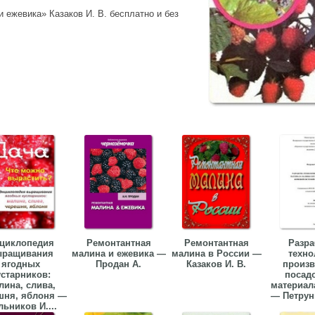
 ежевика» Казаков И. В. бесплатно и без
циклопедия
Ремонтантная
Ремонтантная
Разра
ыращивания
малина и ежевика —
малина в России —
техно
ягодных
Продан А.
Казаков И. В.
произв
устарников:
посад
лина, слива,
материал
шня, яблоня —
— Петруни
ьников И....