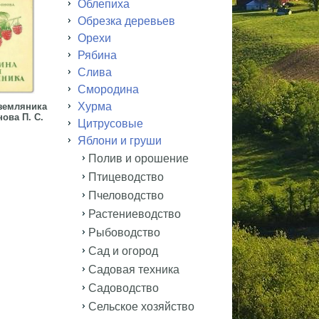
Облепиха
Обрезка деревьев
Орехи
Рябина
Слива
Смородина
Хурма
земляника
ова П. С.
Цитрусовые
Яблони и груши
Полив и орошение
Птицеводство
Пчеловодство
Растениеводство
Рыбоводство
Сад и огород
Садовая техника
Садоводство
Сельское хозяйство