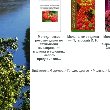
Методические
Малина, смородина
Мал
рекомендации по
— Путырский И. Н.
технологии
выра
выращивания
— Зво
малины в условиях
малого
предприятия...
Библиотека Фермера
>
Плодоводство
>
Малина
>
М