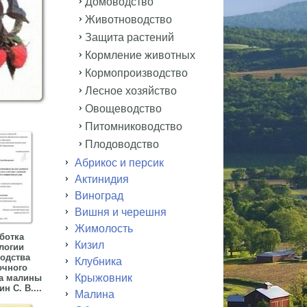
Домоводство
Животноводство
Защита растений
Кормление животных
Кормопроизводство
Лесное хозяйство
Овощеводство
Питомниководство
Плодоводство
Абрикос и персик
Актинидия
Виноград
Вишня и черешня
Жимолость
ботка
Кизил
логии
одства
Клубника
очного
Крыжовник
а малины
н С. В....
Малина