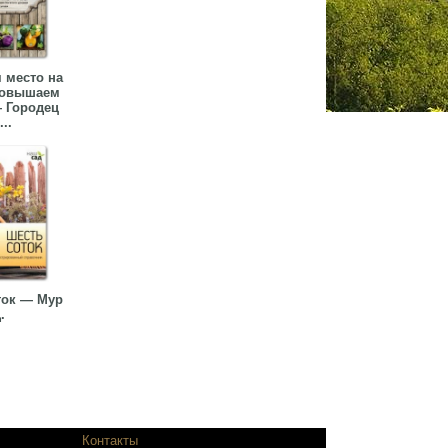
 место на
Повышаем
 Городец
...
ток — Мур
.
одников.
Контакты