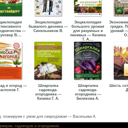
циклопедия
Энциклопедия
Энциклопедия
Экономим
тенсивного
бывалого дачника —
большого урожая
грядке. 
одничества —
Синельников В.
для разумных и
урожай —
уковер В....
ленивых — Кизима
О.
Г. А....
сад и огород —
Шпаргалка
Шпаргалка
Шесть со
аспопов Г.
садовода-
садовода-
Д
огородника —
огородника —
Кизима Г. А.
Белякова А.
д: планируем с умом для сверхурожая — Васильева А.
ть книги для фермеров, садоводов и огор