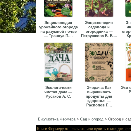
Энциклопедия
Энциклопедия
Эн
урожайного огорода
садовода и
ин
на разумной почве
огородника —
огор
— Траннуа П....
Петрушкова В. В....
Кр
Экологически
Экодача: Как
Эко 
чистая дача —
выращивать
Р
Русаков А. С.
продукты для
здоровья —
Распопов Г....
Библиотека Фермера
>
Сад и огород
>
Огород и са
Книги-Фермеру.ru
- скачать или купи