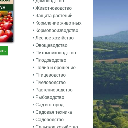
Домоводство
Животноводство
Защита растений
Кормление животных
Кормопроизводство
Лесное хозяйство
Овощеводство
ить
Питомниководство
Плодоводство
Полив и орошение
Птицеводство
Пчеловодство
Растениеводство
Рыбоводство
Сад и огород
Садовая техника
Садоводство
Сельское хозяйство