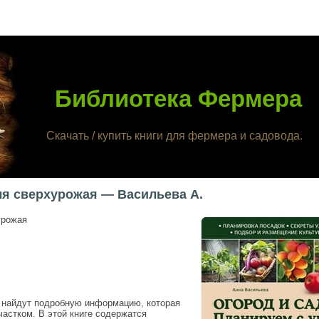
Библиотека Фермера
Скачать / купить книги для фермера и садовода.
ля сверхурожая — Васильева А.
урожая
и найдут подробную информацию, которая
астком. В этой книге содержатся