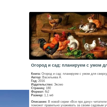
Огород и сад: планируем с умом д
Книга:
Огород и сад: планируем с умом для сверх
Автор:
Васильева А.
Год:
2016
Издательство:
Эксмо
Страниц:
180
Формат:
fb2
Размер:
1,1 мб
Описание:
В новой серии «Все про дачу» читател
поможет правильно ухаживать за своим садовым уч