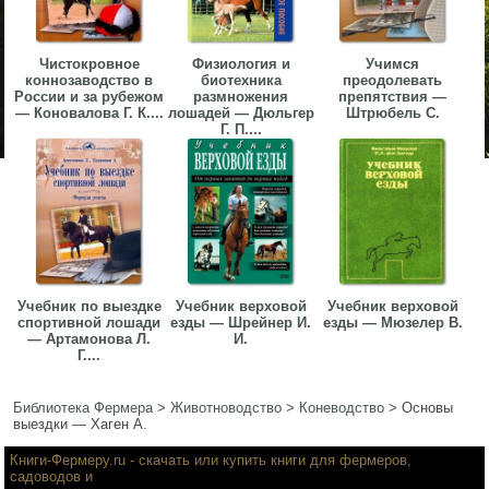
Чистокровное
Физиология и
Учимся
коннозаводство в
биотехника
преодолевать
России и за рубежом
размножения
препятствия —
— Коновалова Г. К....
лошадей — Дюльгер
Штрюбель С.
Г. П....
Учебник по выездке
Учебник верховой
Учебник верховой
спортивной лошади
езды — Шрейнер И.
езды — Мюзелер В.
— Артамонова Л.
И.
Г....
Библиотека Фермера
>
Животноводство
>
Коневодство
>
Основы
выездки — Хаген А.
Книги-Фермеру.ru
- скачать или купить книги для фермеров,
садоводов и