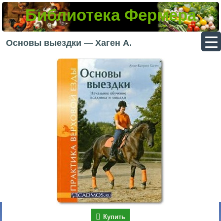
Библиотека Фермера
▼
Основы выездки — Хаген А.
▼
▼
▼
Купить