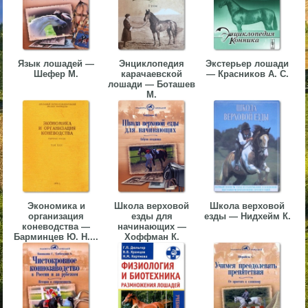
▼
▼
Язык лошадей —
Энциклопедия
Экстерьер лошади
Шефер М.
карачаевской
— Красников А. С.
лошади — Боташев
М.
▼
Экономика и
Школа верховой
Школа верховой
▼
организация
езды для
езды — Нидхейм К.
коневодства —
начинающих —
Барминцев Ю. Н....
Хоффман К.