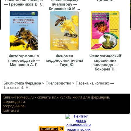
— Гребенников В. С.
пчеловоду —
Киреевский М....
Фитогормоны в
Феномен
Фенологический
пчеловодстве —
медоносной пчелы
справочник
Маннапов А. Г.
— Тауц Ю.
пчеловода —
Кокорев Н.
Библиотека Фермера
>
Пчеловодство
>
Пасека на колесах —
Тетюшев В. М.
Книги-Фермеру.ru
- скачать или купить книги для фермеров,
садоводов и
огородников.
Контакты