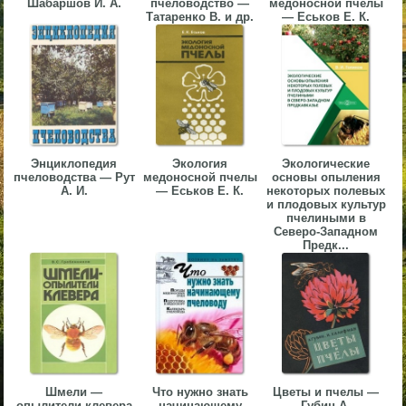
Шабаршов И. А.
пчеловодство —
медоносной пчелы
Татаренко В. и др.
— Еськов Е. К.
▼
▼
▼
Энциклопедия
Экология
Экологические
пчеловодства — Рут
медоносной пчелы
основы опыления
А. И.
— Еськов Е. К.
некоторых полевых
и плодовых культур
пчелиными в
Северо-Западном
Предк...
▼
Шмели —
Что нужно знать
Цветы и пчелы —
опылители клевера
начинающему
Губин А.