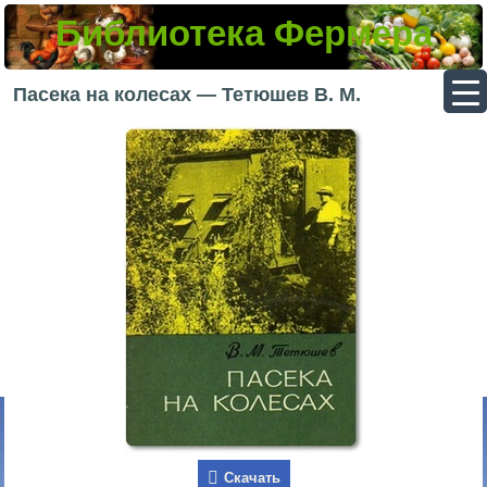
Библиотека Фермера
▼
Пасека на колесах — Тетюшев В. М.
▼
▼
▼
Скачать