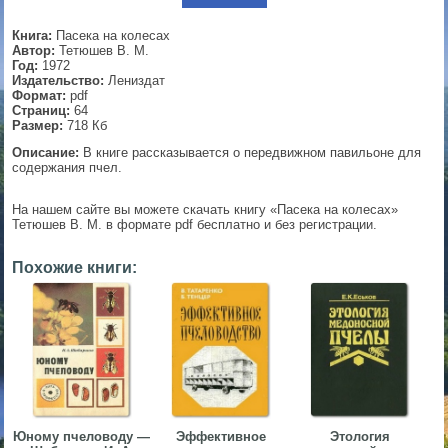
▼
Книга:
Пасека на колесах
Автор:
Тетюшев В. М.
Год:
1972
Издательство:
Лениздат
Формат:
pdf
▼
Страниц:
64
Размер:
718 Кб
Описание:
В книге рассказывается о передвижном павильоне для
содержания пчел.
▼
На нашем сайте вы можете скачать книгу «Пасека на колесах»
Тетюшев В. М. в формате pdf бесплатно и без регистрации.
Похожие книги:
▼
Юному пчеловоду —
Эффективное
Этология