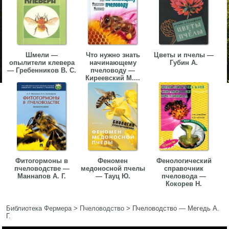
Шмели —
Что нужно знать
Цветы и пчелы —
опылители клевера
начинающему
Губин А.
— Гребенников В. С.
пчеловоду —
Киреевский М....
Фитогормоны в
Феномен
Фенологический
пчеловодстве —
медоносной пчелы
справочник
Маннапов А. Г.
— Тауц Ю.
пчеловода —
Кокорев Н.
Библиотека Фермера
>
Пчеловодство
>
Пчеловодство — Мегедь А.
Г.