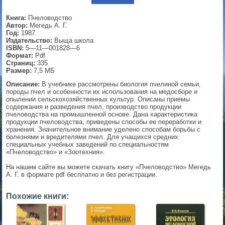
▼
Книга:
Пчеловодство
Автор:
Мегедь А. Г.
Год:
1987
Издательство:
Выща школа
ISBN:
5—11—001828—6
▼
Формат:
Pdf
Страниц:
335
Размер:
7,5 МБ
Описание:
В учебнике рассмотрены биология пчелиной семьи,
породы пчел и особенности их использования на медосборе и
▼
опылении сельскохозяйственных культур. Описаны приемы
содержания и разведения пчел, производство продукции
пчеловодства на промышленной основе. Дана характеристика
продукции пчеловодства, приведены способы ее переработки и
хранения. Значительное внимание уделено способам борьбы с
▼
болезнями и вредителями пчел. Для учащихся средних
специальных учебных заведений по специальностям
«Пчеловодство» и «Зоотехния».
На нашем сайте вы можете скачать книгу «Пчеловодство» Мегедь
А. Г. в формате pdf бесплатно и без регистрации.
Похожие книги: