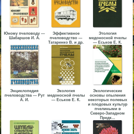
▼
▼
Юному пчеловоду —
Эффективное
Этология
Шабаршов И. А.
пчеловодство —
медоносной пчелы
Татаренко В. и др.
— Еськов Е. К.
▼
▼
Энциклопедия
Экология
Экологические
пчеловодства — Рут
медоносной пчелы
основы опыления
А. И.
— Еськов Е. К.
некоторых полевых
и плодовых культур
пчелиными в
Северо-Западном
Предк...