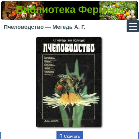
Библиотека Фермера
▼
Пчеловодство — Мегедь А. Г.
▼
▼
▼
Скачать