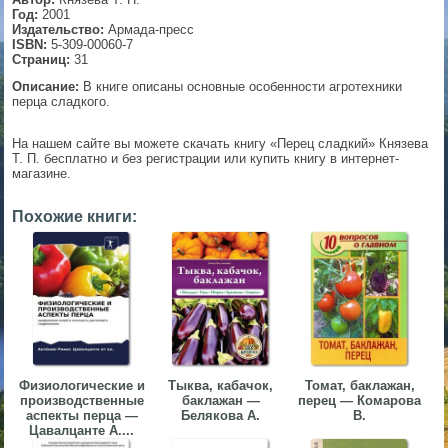
Год:
2001
▼
Издательство:
Армада-пресс
ISBN:
5-309-00060-7
Страниц:
31
Описание:
В книге описаны основные особенности агротехники
перца сладкого.
▼
На нашем сайте вы можете скачать книгу «Перец сладкий» Князева
Т. П. бесплатно и без регистрации или купить книгу в интернет-
магазине.
▼
Похожие книги:
▼
Физиологические и
Тыква, кабачок,
Томат, баклажан,
производственные
баклажан —
перец — Комарова
аспекты перца —
Белякова А.
В.
Цавалцанте А....