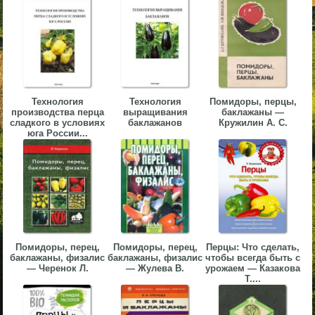
▼
▼
Технология
Технология
Помидоры, перцы,
производства перца
выращивания
баклажаны —
сладкого в условиях
баклажанов
Кружилин А. С.
▼
юга России...
▼
Помидоры, перец,
Помидоры, перец,
Перцы: Что сделать,
баклажаны, физалис
баклажаны, физалис
чтобы всегда быть с
— Черенок Л.
— Жулева В.
урожаем — Казакова
Т....