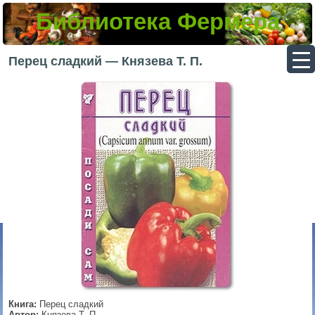
Библиотека Фермера
▼
Перец сладкий — Князева Т. П.
▼
▼
▼
Книга:
Перец сладкий
Автор:
Князева Т. П.