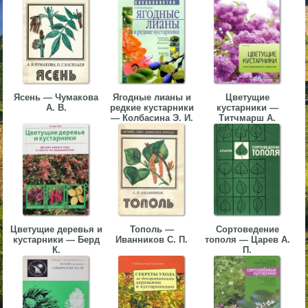
▼
▼
Ясень — Чумакова
Ягодные лианы и
Цветущие
А. В.
редкие кустарники
кустарники —
— Колбасина Э. И.
Титчмарш А.
▼
▼
Цветущие деревья и
Тополь —
Сортоведение
кустарники — Берд
Иванников С. П.
тополя — Царев А.
К.
П.