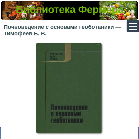
Библиотека Фермера
▼
Почвоведение с основами геоботаники —
Тимофеев Б. В.
▼
▼
▼