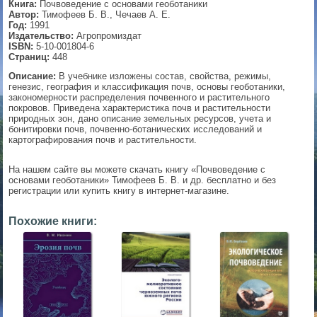
Книга:
Почвоведение с основами геоботаники
Автор:
Тимофеев Б. В., Чечаев А. Е.
▼
Год:
1991
Издательство:
Агропромиздат
ISBN:
5-10-001804-6
Страниц:
448
Описание:
В учебнике изложены состав, свойства, режимы,
▼
генезис, география и классификация почв, основы геоботаники,
закономерности распределения почвенного и растительного
покровов. Приведена характеристика почв и растительности
природных зон, дано описание земельных ресурсов, учета и
бонитировки почв, почвенно-ботанических исследований и
▼
картографирования почв и растительности.
На нашем сайте вы можете скачать книгу «Почвоведение с
основами геоботаники» Тимофеев Б. В. и др. бесплатно и без
▼
регистрации или купить книгу в интернет-магазине.
Похожие книги: