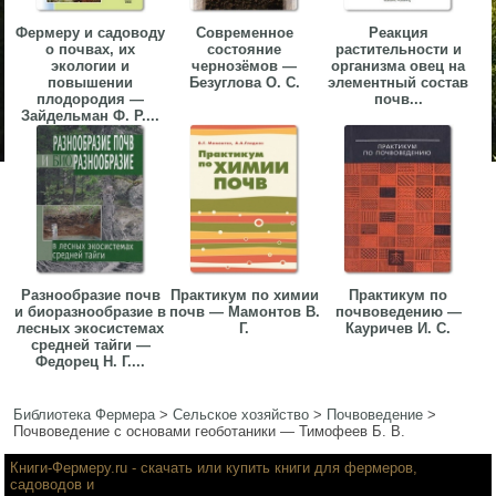
Фермеру и садоводу
Современное
Реакция
о почвах, их
состояние
растительности и
экологии и
чернозёмов —
организма овец на
повышении
Безуглова О. С.
элементный состав
плодородия —
почв...
Зайдельман Ф. Р....
Разнообразие почв
Практикум по химии
Практикум по
и биоразнообразие в
почв — Мамонтов В.
почвоведению —
лесных экосистемах
Г.
Кауричев И. С.
средней тайги —
Федорец Н. Г....
Библиотека Фермера
>
Сельское хозяйство
>
Почвоведение
>
Почвоведение с основами геоботаники — Тимофеев Б. В.
Книги-Фермеру.ru
- скачать или купить книги для фермеров,
садоводов и