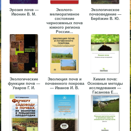
▼
Эрозия почв —
Эколого-
Экологическое
Ивонин В. М.
мелиоративное
почвоведение —
▼
состояние
Берёзкин В. Ю.
черноземных почв
южного региона
России...
▼
Экологические
Эволюция почв и
Химия почв:
функции почв —
почвенного покрова
Основные методы
▼
Уваров Г. И.
— Иванов И. В.
исследования —
Гасанова Е....