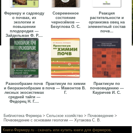
Фермеру и садоводу
Современное
Реакция
о почвах, их
состояние
растительности и
экологии и
чернозёмов —
организма овец на
повышении
Безуглова О. С.
элементный состав
плодородия —
почв...
Зайдельман Ф. Р....
Разнообразие почв
Практикум по химии
Практикум по
и биоразнообразие в
почв — Мамонтов В.
почвоведению —
лесных экосистемах
Г.
Кауричев И. С.
средней тайги —
Федорец Н. Г....
Библиотека Фермера
>
Сельское хозяйство
>
Почвоведение
>
Почвоведение с основами геологии — Хутакова С. В.
Книги-Фермеру.ru
- скачать или купить книги для фермеров,