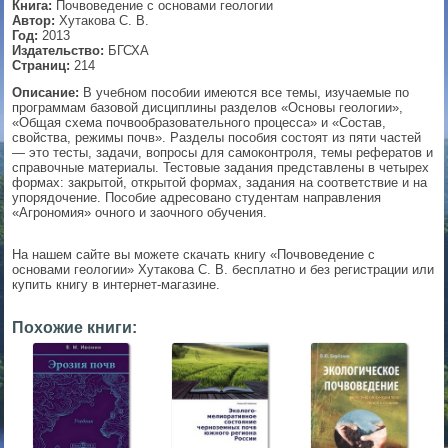
Книга:
Почвоведение с основами геологии
Автор:
Хутакова С. В.
▼
Год:
2013
Издательство:
БГСХА
Страниц:
214
Описание:
В учебном пособии имеются все темы, изучаемые по
программам базовой дисциплины разделов «Основы геологии»,
▼
«Общая схема почвообразовательного процесса» и «Состав,
свойства, режимы почв». Разделы пособия состоят из пяти частей
— это тесты, задачи, вопросы для самоконтроля, темы рефератов и
справочные материалы. Тестовые задания представлены в четырех
формах: закрытой, открытой формах, задания на соответствие и на
▼
упорядочение. Пособие адресовано студентам направления
«Агрономия» очного и заочного обучения.
На нашем сайте вы можете скачать книгу «Почвоведение с
▼
основами геологии» Хутакова С. В. бесплатно и без регистрации или
купить книгу в интернет-магазине.
Похожие книги: