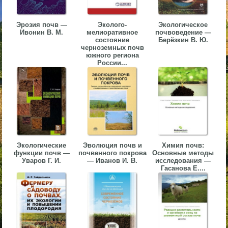
▼
Эрозия почв —
Эколого-
Экологическое
▼
Ивонин В. М.
мелиоративное
почвоведение —
состояние
Берёзкин В. Ю.
черноземных почв
южного региона
России...
▼
Экологические
Эволюция почв и
Химия почв:
▼
функции почв —
почвенного покрова
Основные методы
Уваров Г. И.
— Иванов И. В.
исследования —
Гасанова Е....